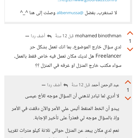
https://www.goodreads.com/b...
لا تستغرب، بفضل
وصلت إلى هنا ^_^
@alibenmussa
mohamed binothman
أضف ردا
قبل 12 سنةً
1
لدي سؤال خارج الموضوع، بما انك تعمل بشكل حر
Freelancer هل لديك مكان تعمل فيه خاص فقط بالعمل،
سواء مكتب خارج المنزل او غرفه في المنزل ؟؟
عبد الرحمن أحمد
أضف ردا
قبل 12 سنةً
1
لا أدري لما تبادر لذهني أن السؤال موجه للأخ عيسى
يبدو أن الخط المنقط ألبس علي الأمر والآن دققت في الأمر
وإذ بالسؤال موجه لي فعذراً على تأخير الإجابة.
نعم لدي مكان يبعد عن المنزل حوالي ثلاثة كيلو مترات تقريبا