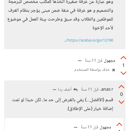
وهو عبارة عن غرفة صغيرة أتخذها كمكتب مخصص للبرمجة
والتصميم و هو غرفة في شقة ضمن مبنى يؤجر بنظام الغرف
للموظفين والطلاب وقد سبق وطرحت بيئة العمل في موضوع
لأحد الإخوة
https://arabia.io/go/12190/...
مجهول
قبل 11 سنةً
1
حذف بواسطة المستخدم
anas r.
أضف ردا
قبل 11 سنةً
0
قسم (الأفضل...) يفي بالغرض إلى حد ما، لكن حبذا لو تمت
إضافة خيار (على الإطلاق).
مجهول
قبل 11 سنةً