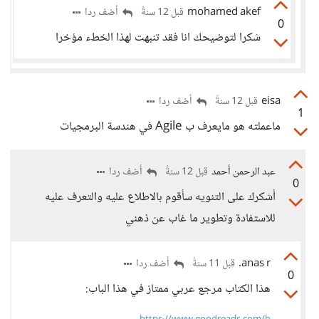
mohamed akef
أضف ردا
قبل 12 سنةً
0
شكرا لتوضيحك انا فقد تنبهت لهذا الخطء مؤخرا
eisa
أضف ردا
قبل 12 سنةً
1
ماعملته هو مايعرف ب Agile في هندسة البرمجيات
عبد الرحمن أحمد
أضف ردا
قبل 12 سنةً
0
أشكرك على التنويه سأقوم بالاطلاع عليه والتعرف عليه
للاستفادة وتطوير ما غاب عن ذهني
anas r.
أضف ردا
قبل 11 سنةً
0
هذا الكتاب مرجع عربي ممتاز في هذا الباب: