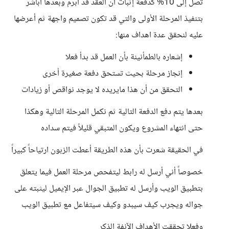
تصل إلى 10% كدفعة إثبات أن العقد قد أُبرم وبعدها أباشر
بتنفيذ المرحلة الأولى والتي قد تكون تصميم واجهة ثم أعرضها
عليه لنحقق عدة اهداف منها:
إشعاره بالطمأنينة بأن العمل قد بدأ فعلا
إنجاز مرحلة بحيث تستحق دفعة صغيرة أخرى
التحقق من أن هذا مايريده لا يوجد نواقص أو زيادات
بعدها يتم دفع الدفعة التالية ثم نكمل المرحلة التالية وهكذا
حتى انتهاء المشروع ويكون المتبقي قليلاً فيتم سداده
في الحقيقة شعرت بأن هذه الطريقة أعطت الزبون ارتياحاً كبيراً
خصوصاً أني أرسل له رابط ليتفحص مرحلة العمل فيما يتعلق
بتطبيق الويب وأرسل له تطبيق الجوال عبر الإيميل ليثبته على
جواله ويجرب كيف سيبدو وكيف سيتفاعل مع تطبيق الويب
وفعلا تحققت الأهداف الآنفة الذكر