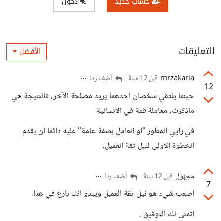
حساب جديد
دخول
التعليقات
الأفضل
mrzakaria
أضف ردا
قبل 12 سنةً
12
حينما يلتقي شخصان احدهما يريد مصلحة الآخر, فالنتيجة هي
ماذكرت, معاملة قمة في الانسانية
في رأيي المطور "او العامل بصفة عامة" عليه دائما ان يقدم
الخطوة الاولى لنيل ثقة العميل,
مجهول
أضف ردا
قبل 12 سنةً
7
اصعب شيء هو نيل ثقة العميل ويبدو انك بارع في هذا.
اتمنى لك التوفيق .