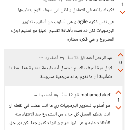
mohamed akef
أضف ردا
قبل 12 سنةً
1
فكرتك رائعه في التعامل و اظن اني سوف اقوم بتطبيقها
هي نفس فكره agile و هي أسلوب من أساليب تطوير
البرمجيات لكن قد قمت بأضافة تقسيم المبلغ مع تسليم اجزاء
المشروع و هي فكرة ممتازة
عبد الرحمن أحمد
أضف ردا
قبل 12 سنةً
0
لأول مرة أعرف بالاسم وجميل أنه طريقة معتبرة هذا يعطينا
طمأنينة أن ما نقوم به له مرجعية مدروسة
mohamed akef
أضف ردا
قبل 12 سنةً
1
هو أسلوب لتطوير البرمجيات زي ما انت عملت في نقطه ان
انت بتظهر للعميل كل جزاء من المشروع بعد الانتهاء منه
للأطلاع عليه و هي ليها شرح و انواع كتير جدا لكن دي جزء