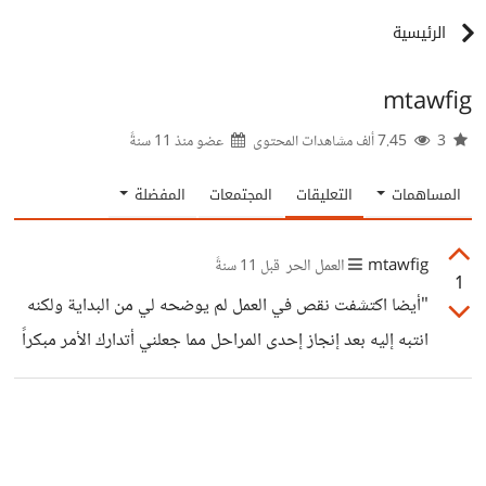
الرئيسية
mtawfig
3
7.45 ألف مشاهدات المحتوى
عضو منذ
11 سنةً
المساهمات
التعليقات
المجتمعات
المفضلة
mtawfig
العمل الحر
قبل 11 سنةً
1
"أيضا اكتشفت نقص في العمل لم يوضحه لي من البداية ولكنه
انتبه إليه بعد إنجاز إحدى المراحل مما جعلني أتدارك الأمر مبكراً
وليس بعد الإنجاز الكامل" أسلوب جعل المشروع على مراحل
ناجح جدا وهو من المفاهيم الرئيسية في ال Agile
methodologies في هندسة البرمجيات