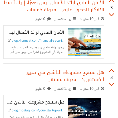
الأمان المادي لرائد الأعمال ليس صعبًا، إليك أبسط
3
الأفكار للحصول عليه. | مدونة خمسات
قبل 10 سنوات
ريادة الأعمال
0 تعليق
الأمان المادي لرائد الأعمال ليس صعبًا، إليك أبسط الأفكار للحصول عليه. | مدونة خمسات
blog.khamsat.com/financial-securi...
وجود رافد مادي ولو بسيط قادر على ضخ
الحياة في المشروع لفترة من الزمن على أمل
الحصول على استثمار مادي بعد تنفيذ جزء من
المشروع.
هل سينجح مشروعك الناشئ في تغيير
3
المُستقبل؟ | مدونة مستقل
قبل 10 سنوات
ريادة الأعمال
0 تعليق
هل سينجح مشروعك الناشئ في تغيير المُستقبل؟ | مدونة مستقل
blog.mostaql.com/your-startup-wil...
اختلف عالم الأعمال في العقود الأخيرة بشكل