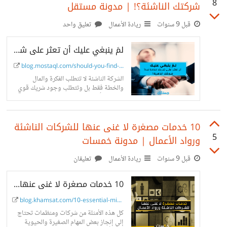
8
شركتك الناشئة؟! | مدونة مستقل
قبل 9 سنوات
ريادة الأعمال
تعليق واحد
لمَ ينبغي عليك أن تعثر على شريك عندما تبدأ شركتك الناشئة؟! | مدونة مستقل
blog.mostaql.com/should-you-find-...
الشركة الناشئة لا تتطلب الفكرة والمال
والخطة فقط بل وتتطلب وجود شريك قوي
ومناسب أيضا ليعزز نمو الشركة معك، إذا كنت
تفكر في إشراك شخص...
10 خدمات مصغرة لا غنى عنها للشركات الناشئة
5
ورواد الأعمال | مدونة خمسات
قبل 9 سنوات
ريادة الأعمال
تعليقان
10 خدمات مصغرة لا غنى عنها للشركات الناشئة ورواد الأعمال | مدونة خمسات
blog.khamsat.com/10-essential-mic...
كل هذه الأمثلة من شركات ومنظمات تحتاج
إلي إنجاز بعض المهام الصغيرة والحيوية