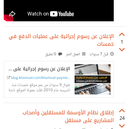
الإعلان عن رسوم إجرائية على عمليات الدفع في
1
خمسات
قبل 7 سنوات
العمل الحر
0 تعليق
الإعلان عن رسوم إجرائية على عمليات الدفع | مدونة خمسات
blog.khamsat.com/khamsat-payment-...
طوال 9 سنوات من عمر موقع خمسات منذ
تأسيسه عام 2010 ظلّت عمولة الموقع ثابتة
رغم حدوث الكثير من التغييرات. طرأت خلالها
عدة زيادات على...
إطلاق نظام الأوسمة للمستقلين وأصحاب
24
المشاريع على مستقل