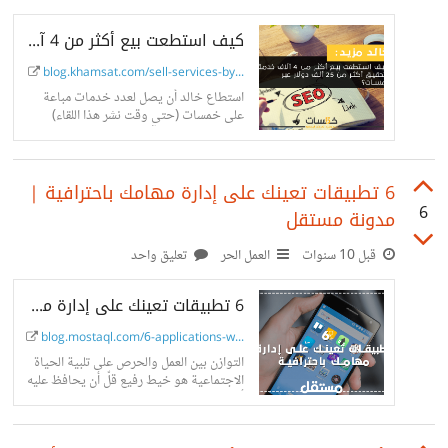
كيف استطعت بيع أكثر من 4 آلاف خدمة وتحقيق أكثر من 25 ألف دولار عبر خمسات؟ | مدونة خمسات
blog.khamsat.com/sell-services-by...
استطاع خالد أن يصل لعدد خدمات مباعة
على خمسات (حتى وقت نشر هذا اللقاء)
وصلت لأكثر من 4 آلاف خدمة بما لا يقل عن
25...
6 تطبيقات تعينك على إدارة مهامك باحترافية |
6
مدونة مستقل
قبل 10 سنوات
العمل الحر
تعليق واحد
6 تطبيقات تعينك على إدارة مهامك باحترافية
blog.mostaql.com/6-applications-w...
التوازن بين العمل والحرص على تلبية الحياة
الاجتماعية هو خيط رفيع قلّ أن يحافظ عليه
أحد. لذا إليك عدّة تطبيقات تساعد على تنظيم
الوقت.