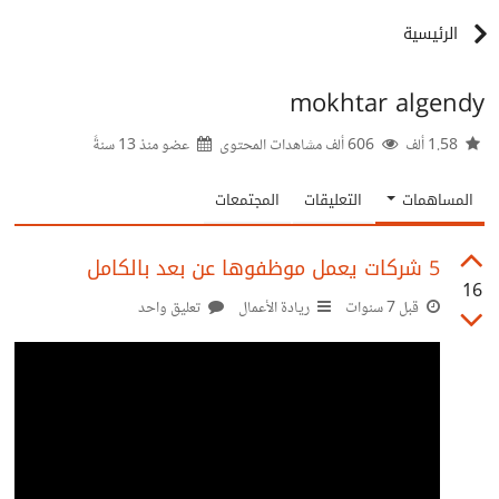
الرئيسية
mokhtar algendy
1.58 ألف
606 ألف مشاهدات المحتوى
عضو منذ
13 سنةً
المساهمات
التعليقات
المجتمعات
5 شركات يعمل موظفوها عن بعد بالكامل‬‎
16
قبل 7 سنوات
ريادة الأعمال
تعليق واحد