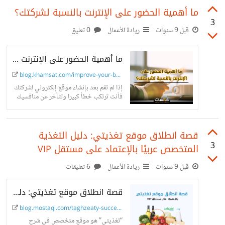
ما أهمية الحضور على الإنترنت بالنسبة لشركتك؟
3
قبل 9 سنوات
ريادة الأعمال
0 تعليق
ما أهمية الحضور على الإنترنت بالنسبة لشركتك؟
blog.khamsat.com/improve-your-bus...
إذا لم تقم بعد بإنشاء موقع إلكتروني لشركتك
فأنت ترتكب خطأ كبيرا وتتأخر عن منافسيك
خطوات كبيرة، وتغامر بخسارة الكثير من
العملاء المحتملين.
قصة انطلاق موقع تغذيتي: دليل التغذية
3
المتخصص عربيًا بالإعتماد على مستقل VIP
قبل 9 سنوات
ريادة الأعمال
6 تعليقات
قصة انطلاق موقع تغذيتي: دليل التغذية المتخصص عربيًا بالإعتماد على مستقل VIP | مدونة مستقل
blog.mostaql.com/taghzeaty-succes...
“تغذيتي” هو موقع متخصص في شرح