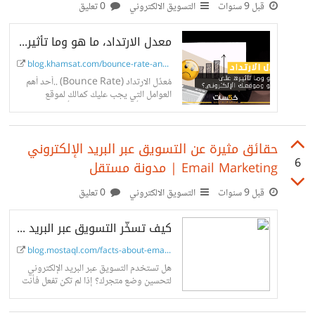
قبل 9 سنوات
التسويق الالكتروني
0 تعليق
معدل الارتداد، ما هو وما تأثيره على موقعك الإلكتروني؟ | مدونة خمسات
blog.khamsat.com/bounce-rate-and-...
مُعدّل الارتداد (Bounce Rate) ..أحد أهم
العوامل التي يجب عليك كمالك لموقع
إلكتروني أو كمتخصص SEO أن تهتم بها
اهتمامًا بالغًا.
حقائق مثيرة عن التسويق عبر البريد الإلكتروني
6
Email Marketing | مدونة مستقل
قبل 9 سنوات
التسويق الالكتروني
0 تعليق
كيف تسخّر التسويق عبر البريد الإلكتروني لزيادة مبيعاتك؟
blog.mostaql.com/facts-about-emai...
هل تستخدم التسويق عبر البريد الإلكتروني
لتحسين وضع متجرك؟ إذا لم تكن تفعل فأنت
تفوّت على نفسك فرصة هائلة لزيادة مبيعات
متجرك.