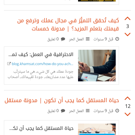
وفي أسرع وقت، هذه الخدمات هي ما نسميها
خدمات مصغرة
كيف تُحقق التميُّز في مجال عملك وترفع من
3
قيمتك بتعلم المزيد؟ | مدونة خمسات
قبل 9 سنوات
العمل الحر
0 تعليق
الاحترافية في العمل: كيف تميزك وترفع من قيمتك في مجال عملك؟
blog.khamsat.com/how-do-you-achie...
جودة عملك هي كل شيء، هي ما سيترتَّب
عليها عدد مشاريعك، جودة تقييماتك، أصحاب
العمل الجيد دائمًا معروفون، إذًا كيف تحقق
الاحترافية في العمل؟
حياة المستقل كما يجب أن تكون | مدونة مستقل
12
قبل 9 سنوات
العمل الحر
0 تعليق
حياة المستقل كما يجب أن تكون | مدونة مستقل