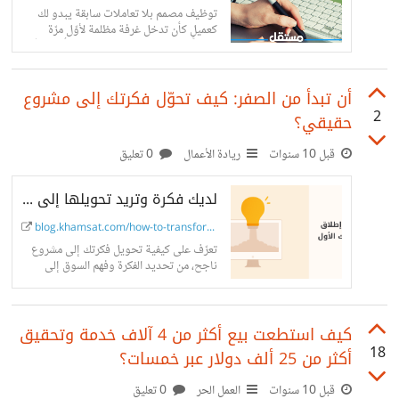
توظيف مصمم بلا تعاملات سابقة يبدو لك
كعميلٍ كأن تدخل غرفة مظلمة لأوّل مرّة
وتكتشفها بنفسك. لكنّ من الضروريّ أن تتذكّر
بأنّ المصمم الشهير أثبت...
أن تبدأ من الصفر: كيف تحوّل فكرتك إلى مشروع
2
حقيقي؟
قبل 10 سنوات
ريادة الأعمال
0 تعليق
لديك فكرة وتريد تحويلها إلى مشروع ناجح؟
blog.khamsat.com/how-to-transform...
تعرّف على كيفية تحويل فكرتك إلى مشروع
ناجح، من تحديد الفكرة وفهم السوق إلى
وضع خطة عمل فعالة وإطلاق وتسويق
منتجك بخطوات مدروسة تناسب مواردك.
كيف استطعت بيع أكثر من 4 آلاف خدمة وتحقيق
18
أكثر من 25 ألف دولار عبر خمسات؟
قبل 10 سنوات
العمل الحر
0 تعليق