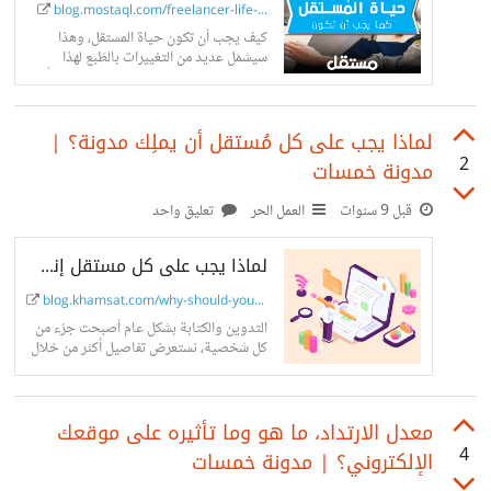
blog.mostaql.com/freelancer-life-...
كيف يجب أن تكون حياة المستقل، وهذا
سيشمَل عديد من التغييرات بالطَبع لهذا
سنحاول وضع سبب لإحلال عادة جديدة أو
تغيير جديد في حياتك أو...
لماذا يجب على كل مُستقل أن يملِك مدونة؟ |
2
مدونة خمسات
قبل 9 سنوات
العمل الحر
تعليق واحد
لماذا يجب على كل مستقل إنشاء مدونة شخصية؟
blog.khamsat.com/why-should-you-h...
التدوين والكتابة بشكل عام أصبحت جزء من
كل شخصية، نستعرض تفاصيل أكثر من خلال
الإجابة على سؤال: لماذا يجب على كل مستقل
إنشاء مدونة شخصية؟
معدل الارتداد، ما هو وما تأثيره على موقعك
4
الإلكتروني؟ | مدونة خمسات