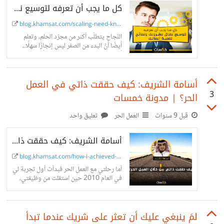
كل ما يجب أن تعرفه لتوسيع نطاق مشروعك ونصائح لتنمية أعمالك | مدونة خمسات
blog.khamsat.com/scaling-need-kno...
النّجاح يتطلّب أكثر من مجرّد الحلم، وتعلم
أيضًا أنّ البدء من الصفر ليس إنجازًا سهلًا.،
أصبحت مستعدا للمرحلة التّالية، ألا وهي
توسيع نطاق العمل.
أسامة الشريف: كيف حققت ذاتي في العمل
3
الحر؟ | مدونة خمسات
قبل 9 سنوات
العمل الحر
تعليق واحد
أسامة الشريف: كيف حققت ذاتي في العمل الحر؟
blog.khamsat.com/how-i-achieved-s...
أما رحلتي مع العمل الحر فبدأت أول تجربة لي
في العام 2010 حين استقلت من وظيفتي،
بعد عدة تجارب مع الوظائف التقليدية.
لمَ ينبغي عليك أن تعثر على شريك عندما تبدأ