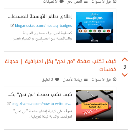
قبل 9 سنوات
العمل الحر
9 تعليقات
إطلاق نظام الأوسمة للمستقلين وأصحاب المشاريع على مستقل | مدونة مستقل
blog.mostaql.com/mostaql-badges
كخطوة أخرى لرفع مستوى الجودة
والتنافسية بين المستقلين، و كمعيار مُعتبر
يمكن أن يعتمد عليه أصحاب المشاريع ليسهل
عليهم اختيار وتوظيف أفضل المستقلين،
ولتعزيز الثقة...
كيف تكتب صفحة "من نحن" بكل احترافية | مدونة
3
خمسات
قبل 9 سنوات
ريادة الأعمال
0 تعليق
كيف تكتب صفحة "من نحن" بكل احترافية | مدونة خمسات
blog.khamsat.com/how-to-write-pro...
تعرف على كيفية إنشاء صفحة "من نحن"
لموقعك، وكتابة نبذة تعريفية.