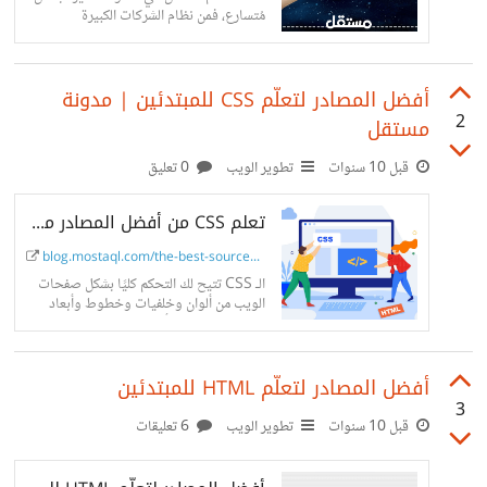
مُتسارع، فمن نظام الشركات الكبيرة
والمناصب والدوام اليومي، إلى مفهوم
الشركات الناشئة الصغيرة التي نجحت في
كسر سيطرة ...
أفضل المصادر لتعلّم CSS للمبتدئين | مدونة
2
مستقل
قبل 10 سنوات
تطوير الويب
0 تعليق
تعلم CSS من أفضل المصادر من الألف إلى الياء
blog.mostaql.com/the-best-sources...
الـ CSS تتيح لك التحكم كليًا بشكل صفحات
الويب من ألوان وخلفيات وخطوط وأبعاد
وصور، تعرّف على أهم مصادر تعلم CSS من
البداية وحتى مرحلة الإحتراف.
أفضل المصادر لتعلّم HTML للمبتدئين
3
قبل 10 سنوات
تطوير الويب
6 تعليقات