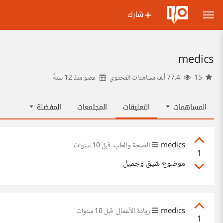
شارك
medics
15
77.4 ألف مشاهدات المحتوى
عضو منذ
12 سنةً
المساهمات
التعليقات
المجتمعات
المفضلة
medics
الصحة والطب
قبل 10 سنوات
1
موضوع شيق وجميل
medics
ريادة الأعمال
قبل 10 سنوات
1