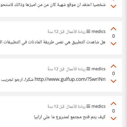
شخصيا اعتقد ان موقع شهية كان من من اميزها وذالك لاستحواذ شركة يابني
medics
ريادة الأعمال
قبل 12 سنةً
0
هل شاهدت التطبيق هي نفس طريقة المادثات في التطبيقات الا
medics
ريادة الأعمال
قبل 12 سنةً
0
http://www.gulfup.com/?SwrINn شكرا، ارجو تجريب تطبيق المحادثة وهو في طور التجربة
medics
ريادة الأعمال
قبل 12 سنةً
0
كيف يتم فتح مجتمع لمشروع ما علي ارابيا