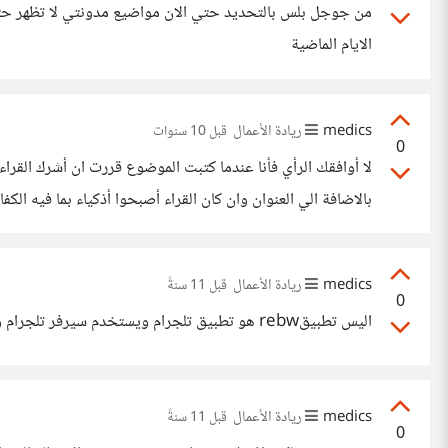
من جوجل بلس بالتحديد حتي الان مواضيع مدونتي لا تظهر حتي 
الايام الماضية
medics
ريادة الأعمال
قبل 10 سنوات
0
لا أوافقك الرأي فأنا عندما كتبت الموضوع قررت ان أشرك القرا
بالاضافة الي العنوان وان كان القراء أصبحوا أذكياء بما فيه الك
medics
ريادة الأعمال
قبل 11 سنةً
0
اليس تطبيقrebw هو تطبيق تلجرام ويستخدم سيرفر تلجرام والمتحكم فيه ايضا شركة تلجرام اي انه ليس تطبيق قائم بذاته
medics
ريادة الأعمال
قبل 11 سنةً
0