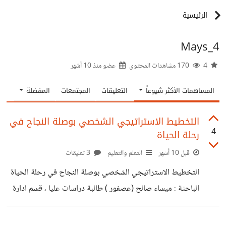
الرئيسية
Mays_4
4
170 مشاهدات المحتوى
عضو منذ
10 أشهر
المساهمات الأكثر شيوعاً
التعليقات
المجتمعات
المفضلة
التخطيط الاستراتيجي الشخصي بوصلة النجاح في
4
رحلة الحياة
قبل 10 أشهر
التعلم والتعليم
3 تعليقات
التخطيط الاستراتيجي الشخصي بوصلة النجاح في رحلة الحياة
الباحثة : ميساء صالح (عصفور ) طالبة دراسات عليا ، قسم ادارة
تربوية العالم يزداد تعقيدًا وتنافسية، والمضي في الحياة دون
هدف محدد لم يعد كافيًا. وكما تحتاج المؤسسات إلى خطط