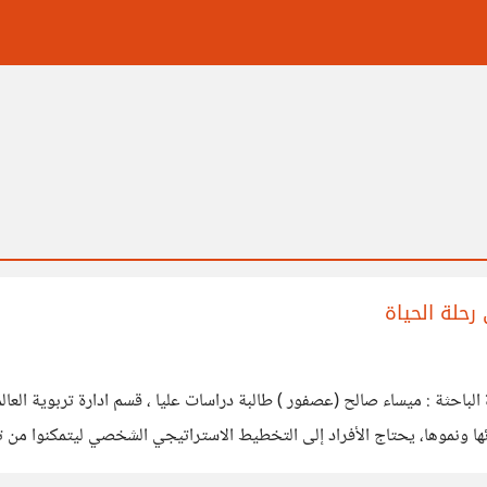
حلة الحياة
احثة : ميساء صالح (عصفور ) طالبة دراسات عليا ، قسم ادارة تربوية العال
ها ونموها، يحتاج الأفراد إلى التخطيط الاستراتيجي الشخصي ليتمكنوا من ت
ديد رؤيته المستقبلية، وتقييم وضعه الحالي، ووضع الأهداف التفصيلية، و