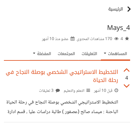
الرئيسية
Mays_4
4
170 مشاهدات المحتوى
عضو منذ
10 أشهر
المساهمات
التعليقات
المجتمعات
المفضلة
التخطيط الاستراتيجي الشخصي بوصلة النجاح في
4
رحلة الحياة
قبل 10 أشهر
التعلم والتعليم
3 تعليقات
التخطيط الاستراتيجي الشخصي بوصلة النجاح في رحلة الحياة
الباحثة : ميساء صالح (عصفور ) طالبة دراسات عليا ، قسم ادارة
تربوية العالم يزداد تعقيدًا وتنافسية، والمضي في الحياة دون
هدف محدد لم يعد كافيًا. وكما تحتاج المؤسسات إلى خطط