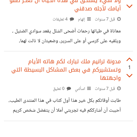
ولا شيء يستحق في هذه الحياة أن تعكر صفو
أيامك لأجله صدقني
قبل 7 سنوات
إلهام
4 تعليقات
معاناة في طياتها رحمات أضحى الشلل يقعد سوادي الضئيل ،
ويلقيه على كرسي أو على السرير، وضعيتان لا ثالث لهما،
اعتقدت لمدة بأن الأمر مؤقت وسرعان ما يزول المصاب، وتعود
إليّ الحياة، وتعود نفسي إلى نفسي .. كنت أترقب اللحظة التي
مدونة ترانيم ملك تبارك لكم هاته الأيام
1
وتستشيركم في بعض المشاكل البسيطة التي
أقف فيها وامشي مجددا ، فأرخي سمع احساسي عساني أشعر بأي
واجهتها
اشارة تبشر بدبيب الشفاء ، صار المشي حلما أتوق وتتوق له كل
قبل 7 سنوات
اسألني
0 تعليق
الأسرة . تمنيت أن يتحقق ليس لأجلي ولكن لأجل زهرتيّ
واحبتي ، لأجل أبي وأمي اللذان
طابت أوقاتكم بكل خير هذا أول كتاب في هذا المنتدى الطيب،
أحببت أن أشارككم فيه تجربتي أملا أن يتفضل شخص كريم
لديه دراية بهذا المجال، ويفيدني بحلول لبعض المشاكل التي
واجهتها ببلوجر. وبعالم التدوين الإلكتروني الذي كنت ابتدأته