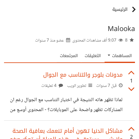
الرئيسية
Malooka
8
9.07 ألف مشاهدات المحتوى
عضو منذ
7 سنوات
المساهمات
التعليقات
المجتمعات
مدونات بلوجر والتناسب مع الجوال
1
قبل 7 سنوات
تطوير الويب
4 تعليقات
لماذا تظهر هاته النتيجة في اختبار التناسب مع الجوال رغم ان
المشاركات تظهر واضحة على الموبايلات؟ - المحتوى أوسع من
الشاشة -النص صغير جدًا ولا يمكن قراءته -العناصر القابلة للنقر
قريبًا جدًا من بعضها هل من عبقري وبارع يجيبني ؟
مشاكل الدنيا تهون أمام تنعمك بعافية الصحة
2