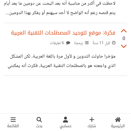
لاحظت في أكثر من مناسبة أنه بعد البحث عن دومين ما بعد أيام
يتم قنصه رغم أنه الواضح لا أحد سيهتم أو يفكر بهذا الدومين...
هل يحدث الأمر معكم أيضا؟ أي فكرة عن هذا أم هو مجرد
صدفة؟
فكرة: موقع لتوحيد المصطلحات التقنية العربية
0
قبل 11 سنةً
برمجة
6 تعليقات
مؤخرا حاولت التدوين و لأول مرة باللغة العربية، لكن المشكل
الذي واجعته هو بالصطلحات التقنية العربية، فكرت أنه يمكنني
ترجمة بعض المصطلحات ترجمة قريبة و شرحها في نهاية
التدوينة. الفكرة جيدة لكن على هذا النحو كل سيخترع قاموسه
الخاص لذا لا فائدة منها. من جهة أخرى هناك منظمات بعضها
حكومية في مجموعة من الدول (فرنسا مثلا) تسهر على خلق
مصطلحات جديدة للكلمات الجديدة في لغات أخرى التقنية منها
و غير التقنية. على هذا لما لا نقوم بإنشاء موقع كعمل مشترك
الرئيسية
شارك
حسابي
بحث
القائمة