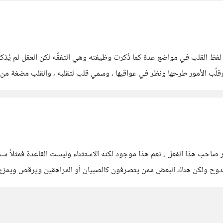
ر لفظ القلب في مواضع عدة كما ذُكرت وظيفته وهي التفقّه لكن العقل لم يُذك
لّب الأمور طرحها ونظر في عواقبها ، وسمي قلب لتقلبه ، والقلب مضغة من ال
ر صاحب هذا الفعل ، نعم هذا موجود لكنه الاستثناء وليست القاعدة فمثلاً 
ممدوح ولكن هناك البعض ممن يتصرفون كالصبيان أو المراهقين ويرقص ويمزج 
مثقف أن ينتقد مثل