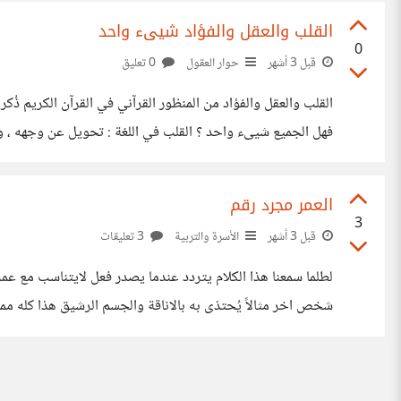
القلب والعقل والفؤاد شيىء واحد
0
قبل 3 أشهر
حوار العقول
0 تعليق
القلب والعقل والفؤاد من المنظور القرآني في القرآن الكريم ذُك
فهل الجميع شيىء واحد ؟ القلب في اللغة : تحويل عن وجهه ، وق
غشاء القلب ، والتفؤّد من التوقد
العمر مجرد رقم
3
قبل 3 أشهر
الأسرة والتربية
3 تعليقات
لطلما سمعنا هذا الكلام يتردد عندما يصدر فعل لايتناسب مع عم
شخص اخر مثالاً يُحتذى به بالاناقة والجسم الرشيق هذا كله 
ويقول ان العمر مجرد رقم وهذا مرفوض تماماً وعلى كل شخص 