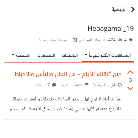
الرئيسية
Hebagamal_19
4
474 مشاهدات المحتوى
عضو منذ
سنة واحدة
المساهمات الأكثر شيوعاً
التعليقات
المجتمعات
المفضلة
حين تُثقلك الأيام – عن الملل واليأس والإحباط
3
قبل سنة واحدة
التنمية البشرية
7 تعليقات
تمرّ بنا أيام لا لون لها… تبدو الساعات طويلة، والمشاعر ثقيلة،
والروح متعبة، كأنها تمشي وسط ضباب. مللٌ لا يُعرف له سبب،
يأسٌ يهمس في القلب: لا جدوى، وإحباطٌ يطفئ شعلة الحماسة.
لكن… هل هذه هي النهاية؟ أم أنها بداية دعوة داخلية للعودة إلى