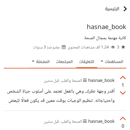
الرئيسية
hasnae_book
كاتبة مهتمة بمجال الصحة
3
1.24 ألف مشاهدات المحتوى
عضو منذ
3 سنوات
المساهمات
التعليقات
المجتمعات
المفضلة
hasnae_book
الصحة والطب
قبل سنتين
1
أقدر وجهة نظرك، وهي بالفعل تعتمد على أسلوب حياة الشخص
واحتياجاته. تنظيم الوجبات بوقت معين قد يكون فعالًا للبعض
في فقدان الوزن، خاصة إذا كانوا يميلون للإفراط في الأكل. لكن
النصيحة التي قدمتها مبنية على فكرة زيادة الوجبات الصغيرة مع
hasnae_book
الصحة والطب
قبل سنتين
0
مراعاة أن تكون غنية بالعناصر الغذائية، وليس فقط زيادة عددها