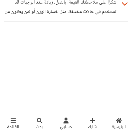
شكرًا على ملاحظتك القيمة! بالفعل، زيادة عدد الوجبات قد
دون تخطيط. الهدف هو التحكم في النوعية وليس الكمية
تستخدم في حالات مختلفة، مثل خسارة الوزن أو لمن يعانون من
العشوائية. في النهاية، ما يناسب شخصًا قد لا يناسب آخر، وهذا
مشاكل هضمية، لكن الفرق هنا يكمن في نوعية وحجم الوجبات.
يعتمد على طبيعة الجسم واحتياجاته.
في حالة النحافة، نركز على وجبات غنية بالسعرات والعناصر
الغذائية لضمان زيادة الوزن بشكل صحي، وهذا ما قصدته من
النصيحة.
الرئيسية
شارك
حسابي
بحث
القائمة