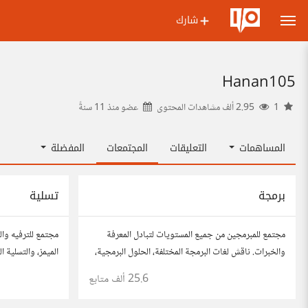
شارك
Hanan105
1
2.95 ألف مشاهدات المحتوى
عضو منذ
11 سنةً
المساهمات
التعليقات
المجتمعات
المفضلة
برمجة
تسلية
مجتمع للمبرمجين من جميع المستويات لتبادل المعرفة
مجتمع للترفيه وال
والخبرات. ناقش لغات البرمجة المختلفة، الحلول البرمجية،
الميمز، والتسلية 
والمشاريع.
المفضلة، وتفاعل 
25.6 ألف
متابع
والمرح.