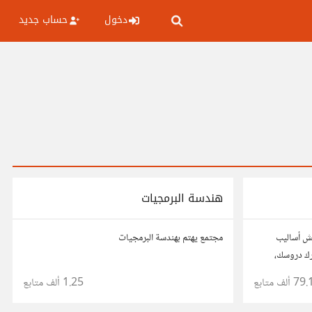
دخول
حساب جديد
هندسة البرمجيات
اقش أساليب
مجتمع يهتم بهندسة البرمجيات
ارك دروسك،
طلاب يسعون
79. ألف
متابع
1.25 ألف
متابع