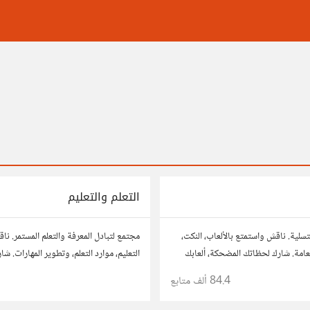
التعلم والتعليم
تسلية. ناقش واستمتع بالألعاب، النكت،
مجتمع لتبادل المعرفة والتعلم المستمر. ن
العامة. شارك لحظاتك المضحكة، ألعابك
التعليم، موارد التعلم، وتطوير المهارات. ش
مع أعضاء آخرين يبحثون عن المتعة
نصائحك، وأسئلتك، وتواصل مع معلمين و
84.4 ألف
متابع
1
لتحقيق المعرفة والتفوق.