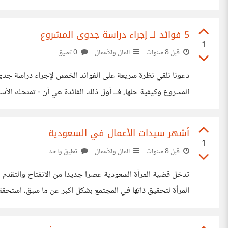
فرص النجاح أفضل، لذا فإن محاولة بناء مشروع استثماري
5 فوائد لــ إجراء دراسة جدوى المشروع
1
قبل 8 سنوات
المال والأعمال
0 تعليق
دعونا نلقي نظرة سريعة على الفوائد الخمس لإجراء دراسة جدو
المشروع وكيفية حلها، فــ أول ذلك الفائدة هي أن - تمنحك ا
هو في الواقع سبب وجيه. ومن المهم بنفس القدر أن يتمكن ف
أشهر سيدات الأعمال في السعودية
1
قبل 8 سنوات
المال والأعمال
تعليق واحد
تدخل قضية المرأة السعودية عصرا جديدا من الانفتاح والتقدم ا
المرأة لتحقيق ذاتها في المجتمع بشكل اكبر عن ما سبق، استحقق
سيدات الأعمال في السعودية كأمثلة تمثل المرأة السعودية في ال