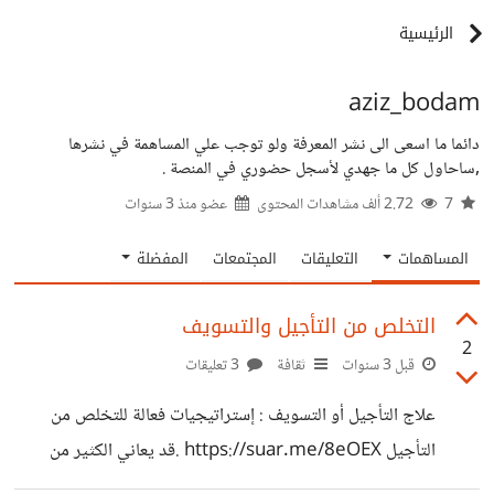
الرئيسية
aziz_bodam
دائما ما اسعى الى نشر المعرفة ولو توجب علي المساهمة في نشرها
,ساحاول كل ما جهدي لأسجل حضوري في المنصة .
7
2.72 ألف مشاهدات المحتوى
عضو منذ
3 سنوات
المساهمات
التعليقات
المجتمعات
المفضلة
التخلص من التأجيل والتسويف
2
قبل 3 سنوات
ثقافة
3 تعليقات
علاج التأجيل أو التسويف : إستراتيجيات فعالة للتخلص من
التأجيل https://suar.me/8eOEX .قد يعاني الكثير من
الأشخاص من مشكلة التأجيل والتسويف، حيث يجدون صعوبة