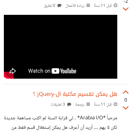
-2
الزيارات على هذا الشكل في الحقل الخاص بالمحتوي
قبل 11 سنةً
ريادة الأعمال
0 تعليق
visitor،visitor،visitor،visitor،visitor، هل ستنفع ؟
هل يمكن تقسيم مكتبة ال-jQuery ؟
0
قبل 11 سنةً
برمجة
3 تعليقات
مرحباً *Arabia I/O* . لي قرابة السنة لم اكتب مساهمة جديدة
لكن لا يهم ... أريد أن أعرف هل يمكن إستغلال قسم فقط من