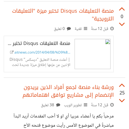
منصة التعليقات Disqus تختبر ميزة "التعليقات
0
الترويجية"
قبل 12 سنةً
تقنية
0 تعليق
منصة التعليقات Disqus تختبر ميزة "التعليقات الترويجية" | البوابة التقنية
aitnews.com/2014/04/08/%D9%8...
| أعلنت منصة التعليق "ديسكس" Disqus
الإثنين عن عزمها إطلاق ميزة جديدة تحت
اسم "التعليقات الترويجية" Sponsored
Comments، وظيفتها منح الناشرين
والعلامات
ورشة بناء منصة لجمع أفراد الذين يريدون
25
الإنضمام إلى مشاريع توافق اهتماماتهم
قبل 12 سنةً
تطوير الويب
38 تعليق
مرحباً بكم يا أعضاء عربيا أي او لا أحب المقدمات أريد البدأ
مباشرةً في الموضوع الأمس رأيت موضوع فتحه الأخ