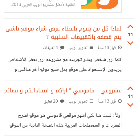
التقنية لأفضل مشاريع الويب العربي 2013،
لكن كثير من هذه المشاركات لم تتوافق مع
شروط المسابقة، لذلك قمنا بفرزها...
لماذا كل من يقوم بإعطاء عرض شراء موقع ناشئ
11
يتم قصفه بالتقييمات السلبية ؟
قبل 13 سنةً
تطوير الويب
4 تعليقات
كلما أرى شخص ينشر تجربته مع مشروعه أرى بعض الأشخاص
يريدون الإستحواذ على موقع بدل صنع موقع أخر منافس و
مقلد... يتم اعطائه تقييمات سلبية هل هذه فكرة سيئة ؟ أو نية
سيئة ؟ موضوع مفتوح للنقاش
مشروعي " قاموسي " أراكم و انتقاداتكم و نصائح
11
قبل 13 سنةً
تطوير الويب
20 تعليق
أولاً : لست هنا لكي أشهر موقعي قاموسي هو موقع لشرح
المفردات و المصطلحات العربية هذه النسخة الثانية من الموقع
الأولى كنت فاشلة من كل الجوانب التحديثات التي أريد أن