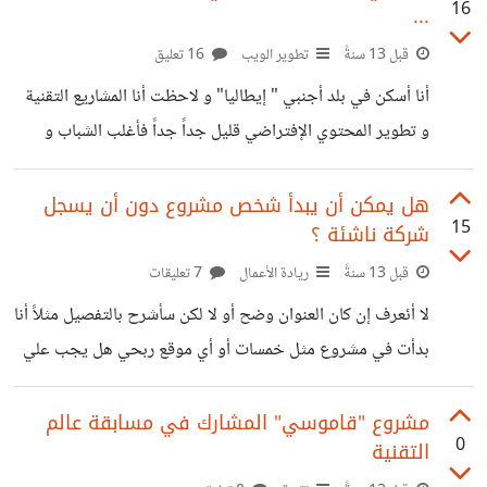
16
...
تفعل الأن و ما أفعالك في المستقبل و اكتب مشكلتك لا ربما نلقى
لها حل
قبل 13 سنةً
تطوير الويب
16 تعليق
أنا أسكن في بلد أجنبي " إيطاليا" و لاحظت أنا المشاريع التقنية
و تطوير المحتوي الإفتراضي قليل جداً جداً فأغلب الشباب و
المراهقين يهتمون فقط باللعب و الخروج مع أصحابهم الخخ... و
من اسئله شيئاً على الويب لا يعرف غير الفيسبوك و اليوتوب
هل يمكن أن يبدأ شخص مشروع دون أن يسجل
15
شركة ناشئة ؟
قبل 13 سنةً
ريادة الأعمال
7 تعليقات
لا أئعرف إن كان العنوان وضح أو لا لكن سأشرح بالتفصيل مثلاً أنا
بدأت في مشروع مثل خمسات أو أي موقع ربحي هل يجب علي
أولاً تسجيل شركة ؟ أم ماذا ؟
مشروع "قاموسي" المشارك في مسابقة عالم
0
التقنية