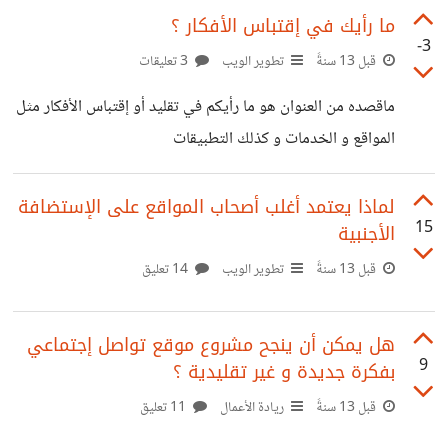
اعمالها في المستقبل القريب : جعل الموقع بنظام أعضاء و نظام
ما رأيك في إقتباس الأفكار ؟
-3
إستفتاء على الكلمات وإضافة أقسام جديدة لعدة لغات وترجمة
قبل 13 سنةً
تطوير الويب
3 تعليقات
جمل و مقالات و مكان أيضاً للغات المحلية يعني الدارجة و جعل
ماقصده من العنوان هو ما رأيكم في تقليد أو إقتباس الأفكار مثل
الموقع أكثر تفاعلي و بناء نظام نقاط للأعضاء أريد انتقاداتكم و
المواقع و الخدمات و كذلك التطبيقات
نصائحكم و ارائكم و أي أخطاء قمت
لماذا يعتمد أغلب أصحاب المواقع على الإستضافة
15
الأجنبية
قبل 13 سنةً
تطوير الويب
14 تعليق
هل يمكن أن ينجح مشروع موقع تواصل إجتماعي
9
بفكرة جديدة و غير تقليدية ؟
قبل 13 سنةً
ريادة الأعمال
11 تعليق