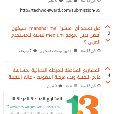
قبل 13 سنةً
تقنية
0 تعليق
http://techwd-award.com/submission/89
هل تعتقد أن "منشر" "manshar.me" سيكون
13
أفضل بديل لموقع medium بنسبة للمستخدم
العربي ؟
قبل 13 سنةً
التدوين وصناعة المحتوى
7 تعليقات
المشاريع المتأهلة للمرحلة النهائية لمسابقة
14
عالم التقنية وبدء مرحلة التصويت - عالم التقنية
قبل 13 سنةً
ثقافة
0 تعليق
المشاريع المتأهلة للمرحلة النهائية لمسابقة عالم التقنية وبدء مرحلة التصويت - عالم التقنية
www.tech-wd.com/wd/2014/01/17/%D...
وصلتنا العديد من المشاركات لمسابقة عالم