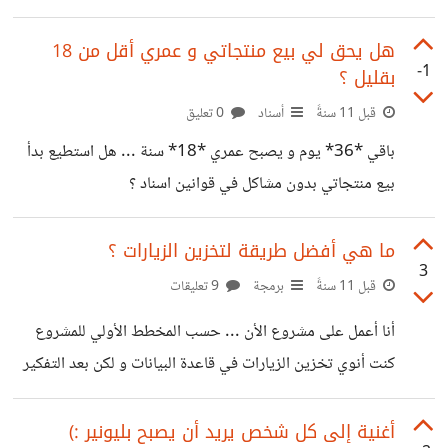
و لكن سمعت أن سلبياتها أكثر من ايجابياتها . كنت معارضاً على
فكرة الترجمة و لم أريد أن أكون سلبي فقررت بداية طريقي نحو
هل يحق لي بيع منتجاتي و عمري أقل من 18
-1
بقليل ؟
بناء مشروع مشابه عربي ... و بعد عمل شبه متواصل قمت
برمجة جزء كبير من الموقع أو يمكنني القول انجزت 90% من
قبل 11 سنةً
أسناد
0 تعليق
المشروع . لكن أيقنت منذ أيام قليلا انني لا استطيع جعل
باقي *36* يوم و يصبح عمري *18* سنة ... هل استطيع بدأ
المشروع يرى
بيع منتجاتي بدون مشاكل في قوانين اسناد ؟
ما هي أفضل طريقة لتخزين الزيارات ؟
3
قبل 11 سنةً
برمجة
9 تعليقات
أنا أعمل على مشروع الأن ... حسب المخطط الأولي للمشروع
كنت أنوي تخزين الزيارات في قاعدة البيانات و لكن بعد التفكير
المطول تأكدت أنها ستبطئ القاعدة كثيرا ... هل من حل أخر ؟
لدي فكرة أخرى و أريد أن أستشيركم عنها ... الفكرة : تخزين
أغنية إلى كل شخص يريد أن يصبح بليونير :)