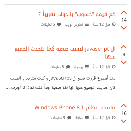
مكتبة الjQuery ؟ مثلاً أنا أريد إستخدام دالة fadeIn و بعض
الدالات البسيطة وليس كل المكتبة ... هل يمكن تقسيمها؟
كم قيمة "حسوب" بالدولار تقريباً ؟
14
قبل 12 سنةً
تطوير الويب
5 تعليقات
ال javascript ليست صعبة كما يتحدث الجميع
8
عنها
قبل 12 سنةً
برمجة
5 تعليقات
منذ أسبوع قررت تعلم ال-javascript و كنت متردد و السبب
كان حديث الجميع عنها أنها لغة صعبة جداً قلت لماذا لا أجرب ...
و بدأت وجدتها لغه سهلة .. تعلمت بعض قواعد الغة و اساسها و
لازلت أتعلم و سأبقى أتعلم الفائدة من طرح الموضوع : *لا تحكم
تقيمك لنظام Windows Phone 8.1
16
على شيئ قبل تجربته*
قبل 12 سنةً
ثقافة
9 تعليقات