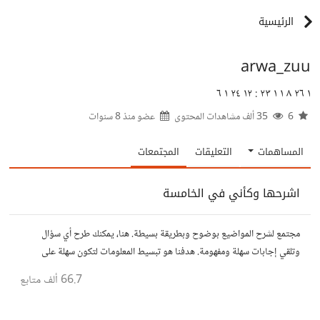
الرئيسية
arwa_zuu
١ ٢٦ ٨ ١ ١ ٢٣ : ١٢ ٢٤ ١ ٦
6
35 ألف مشاهدات المحتوى
عضو منذ
8 سنوات
المساهمات
التعليقات
المجتمعات
اشرحها وكأني في الخامسة
مجتمع لشرح المواضيع بوضوح وبطريقة بسيطة. هنا، يمكنك طرح أي سؤال
وتلقي إجابات سهلة ومفهومة. هدفنا هو تبسيط المعلومات لتكون سهلة على
الجميع، تمامًا كما لو كنت في الخامسة من عمرك.
66.7 ألف
متابع