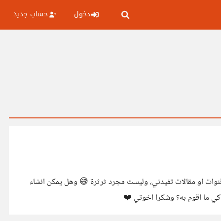
دخول
حساب جديد
يد قنوات او مقالات تفيدني، وليست مجرد ثرثرة 😅 وهل يمكن انشاء