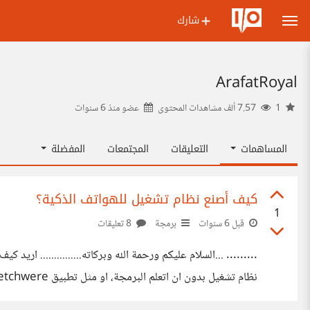
شارك
ArafatRoyal
1
7.57 ألف مشاهدات المحتوى
عضو منذ
6 سنوات
المساهمات
التعليقات
المجتمعات
المفضلة
كيف أصنع نظام تشغيل للهواتف الذكية؟
1
قبل 6 سنوات
برمجة
8 تعليقات
......... ...السلام عليكم ورحمة الله وبركاته............... 
نظام تشغيل بدون ان اتعلم البرمجة، او مثل تطبيق sketchwere لكن لانظمة التشغيل وليس البرامج 😁؟ هل هناك برامج تساعدني او تحاكي ما اقوم به؟ وشكرا اخوتي ❤️