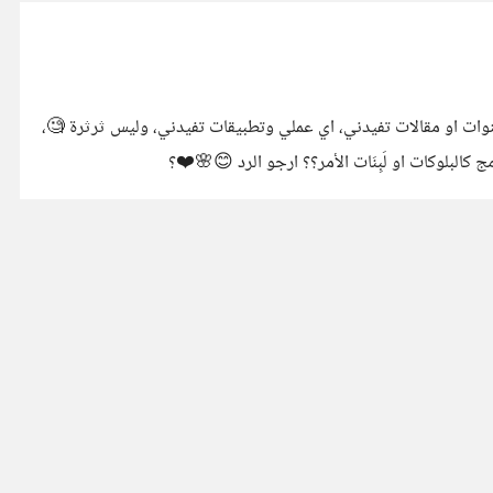
قنوات او مقالات تفيدني، اي عملي وتطبيقات تفيدني، وليس ثرثرة 🧐،
كالبلوكات او لَبِنَات الأمر؟؟ ارجو الرد 😊🌸❤️؟