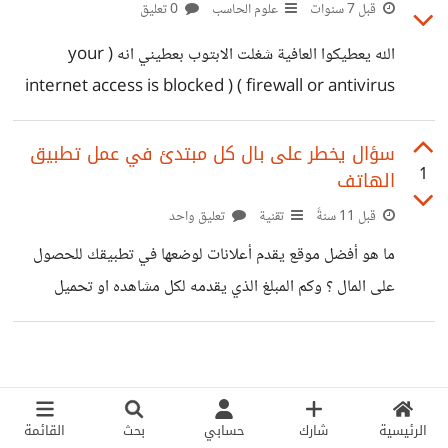
قبل 7 سنوات
علوم الحاسب
0 تعليق
الله يعطيكوا العافية شغلت الابتوب بعطيني انه ( your
internet access is blocked ) ( firewall or antivirus
software may have blocked the connection ) للعلم
وقفت ال firewall تاع الجهاز وتاع ال antivirus وع الفاضي
سؤال يخطر على بال كل مبتدئ في عمل تطبيق
1
الهاتف
و وقفت ال antivirus برضو ع الفاضي دخلت ع inbound
rules و ال outbound rules ما في شي معموله بلوك وعملت
قبل 11 سنةً
تقنية
تعليق واحد
restore defaults لل windows firewall وعلى الفاضي
ما هو أفضل موقع يقدم أعلانات لوضعها في تطبيقك للحصول
برضو تقريبا ما خليت طريقه ما عملتها ف يا ريت الي بعرف
على المال ؟ وكم المبلغ الذي يقدمه لكل مشاهده او تحميل
يساعد وشكرا مش محدث
للتطبيق ؟
الرئيسية
شارك
حسابي
بحث
القائمة