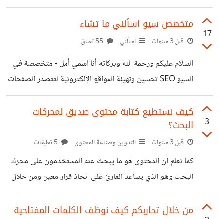
نتيجة ولا يظهروا بمحركات البحث، وعند عملي على المشكلة
وفحص الموقع تكون أغلب الأسباب هي أسباب تقنية قد لا يوليها
متخصص سيو اسألني ما تشاء
17
صاحب الموقع أهمية، لذا سأستعرض معكم أهم العناصر التي
قبل 3 سنوات
اسألني
55 تعليق
كانت سببًا لهذه المشكلة. 1- تنظيم وترتيب المحتوى ويجب
السلام عليكم ورحمة الله وبركاته أنا اسمي أمل - متخصصة في
الاهتمام بتجربة المستخدم، فنقوم بأنفسنا أو نطلب من أصدقائنا
السيو SEO تحسين وتهيئة المواقع الإلكترونية لتتصدر الصفحات
تجربة تصفح الموقع، لأنه يجب التأكد من أن الأدوات التي
الأولى في جوجل ومحركات البحث. تعمقت في الدراسة
نعرضها لتصفح الموقع بسيطة وسهلة
والمعرفة والعمل والتطبيق ، وحاصلة على شهادة معتمدة في
كيف نستطيع كتابة محتوى صديق لمحركات
3
البحث؟
تطوير وتهيئة المواقع للتصدر في محركات البحث SEO . أضع
بين يديك خلاصة خبرة كبيرة لمدة تزيد عن 5 أعوام عملت فيها
قبل 3 سنوات
التدوين وصناعة المحتوى
5 تعليقات
على العديد من المواقع والمتاجر. يسعدني تلقي جميع أسئلتكم
كما نعلم أن المحتوى هو ما يبحث عنه المستخدمون على محرك
واستفساراتكم في مجال السيو بشكل عام
البحث وهو الذي يساعد القارئ على اتخاذ قرار معين ومن خلال
خبرتي في مجال السيو علينا أن نصب اهتمامنا وتركيزنا على
المحتوى لأن محركات البحث تعتمد عليه لتقديم وترتيب
من خلال تجاربكم كيف نوظف الكلمات المفتاحية