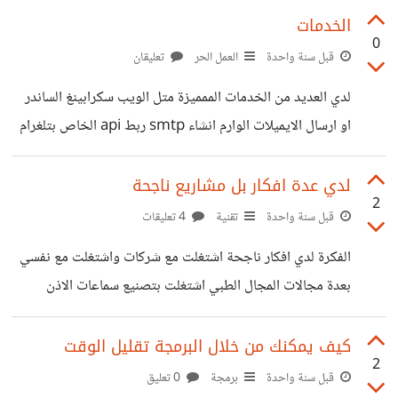
الخدمات
0
قبل سنة واحدة
العمل الحر
تعليقان
لدي العديد من الخدمات الممميزة متل الويب سكرابينغ الساندر
او ارسال الايميلات الوارم انشاء smtp ربط api الخاص بتلغرام
مع تطبيق تلغرام انشاء بوت واتساب عن طريق تويلو api بس
مافي زباين وايضا خمسات لايقبل خدماتي ابدا ماالحل
لدي عدة افكار بل مشاريع ناجحة
2
قبل سنة واحدة
تقنية
4 تعليقات
الفكرة لدي افكار ناجحة اشتغلت مع شركات واشتغلت مع نفسي
بعدة مجالات المجال الطبي اشتغلت بتصنيع سماعات الاذن
الذكية اشتغلت بمجال الايميلات المهم هل هناك من يستطيع
دعمي ماليا وان بخبرتي .
كيف يمكنك من خلال البرمجة تقليل الوقت
2
قبل سنة واحدة
برمجة
0 تعليق