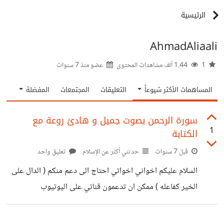
الرئيسية
AhmadAliaali
1
1.44 ألف مشاهدات المحتوى
عضو منذ
7 سنوات
المساهمات الأكثر شيوعاً
التعليقات
المجتمعات
المفضلة
سورة الرحمن بصوت جميل و هادئ روعة مع
1
الكتابة
قبل 7 سنوات
حدثني أكثر عن الإسلام
تعليق واحد
السلام عليكم اخواني اخواتي احتاج الى دعم منكم ( الدال على
الخير كفاعله ) ممكن ان تدعمون قناتي على اليوتيوب
https://www.youtube.com/channel/UC1SC7v8eR
Hy8gF6eJ3chjkQ/videos?view_as=subscriber