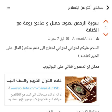
حدثني أكثر عن الإسلام
سورة الرحمن بصوت جميل و هادئ روعة مع
1
الكتابة
AhmadAliaali
قبل 7 سنوات
السلام عليكم اخواني اخواتي احتاج الى دعم منكم ( الدال على
الخير كفاعله )
ممكن ان تدعمون قناتي على اليوتيوب
خادم القران الكريم والسنة النبوية
www.youtube.com/channel/UC1SC7v8...
لا اله الا انت سبحانك اني كنت من الظالمين
حياكم الله اهلا وسهلا بالجميع اللهم انفعنا بما
علمتنا وعلّمنا ما ينفعنا وزدنا علماً اللهم من...