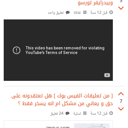
5
ويبدرايفر تورسو
الشركة و استخدام تفاصيل شركتهم كالشعار و العنوان و رقم
الهاتف و البريد الالكتروني و الموقع .. إلخ بتصميمي الخاص. *
قبل 12 سنةً
ثقافة
تعليق واحد
مثال#2: انشاء غلاف لصفحة فيس بوك و ليكن مثلاً صفحة
"دوبارة". * مثال#3: تصميم قائمة طعام لمطعم سوري عريق
[ من تعليقات الفيس بوك ] هل تعتقدونه على
7
حق و يعاني من مشكل ام انه يسخر فقط ؟
قبل 12 سنةً
تسلية
24 تعليق
imgur.com