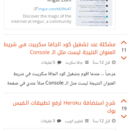
imgur.com/MZfKv4T
Discover the magic of the
internet at Imgur, a community
powered entertainment
destination. Lift your spirits with
funny jokes, trending memes,
مشكلة عند تشغيل كود الجافا سكريبت في شريط
entertaining gifs, inspiring
stories, viral videos, and so much
11
العنوان النتيجة ليست مثل الـ Console
more from users.
قبل 12 سنةً
جافا سكربت
5 تعليقات
مرحباً .. عندما اقوم بتشغيل كود الجافا سكريبت في شريط
العنوان النتيجة ليست مثل الـ Console مثلاً عندي في صفحة
الـ HTML : عندما اقوم بفتح الـ console في متصفح جوجل-
كروم او فايرفوكس و اضع الكود التالي :
شرح استضافة Heroku لرفع تطبيقات الـفيس
19
بوك
document.getElementById('textareaaa').value =
'Worked'; سيتم تعيين قيمت النص إلى "Worked" [ و هذا
قبل 12 سنةً
تطوير الويب
3 تعليقات
هو المطلوب ] ولآكن وضع كود الجافا سكريبت في شريط العنوان