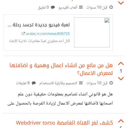
قبل 10 سنوات
ألعاب الفيديو
0 تعليق
لعبة فيديو جديدة تجسد رحلة اللاجئين السوريين
arabic.rt.com/news/836725
قال أحد مطوري لعبة مغامرات ثلاثية الأبعاد
هل من مانع من انشاء اعمال وهمية و اضافتها
1
لمعرض الاعمال؟
قبل 10 سنوات
التصميم وقابليّة الاستخدام
8 تعليقات
هل هو قانوني انشاء تصاميم بمعلومات حقيقية دون علم
اصحابها لأضافتها لمعرض الاعمال لزيادة الفرصة بالحصول على
عميل او عمل؟ * مثال#1: انشاء كرت عمل, او هوية عمل لشركة
سياحة و سفر رسمية و معروفة بدون مقابل و بدون استشارة
كشف لغز القناة الغامضة Webdriver torso