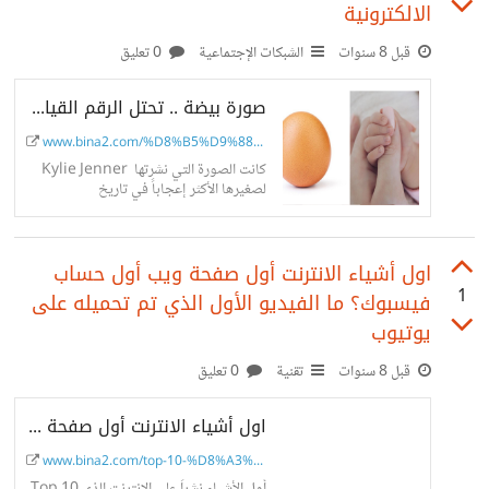
الالكترونية
قبل 8 سنوات
الشبكات الإجتماعية
0 تعليق
صورة بيضة .. تحتل الرقم القياسي لأكثر صورة نالت إعجابات على إنستغرام ! - مجلة...
www.bina2.com/%D8%B5%D9%88%D8%...
كانت الصورة التي نشرتها Kylie Jenner
لصغيرها الأكثر إعجاباً في تاريخ
Instagram ولكن ليس بعد الآن بعد ان
جائت صورة البيضة الأكثر اعجاباً على
انستغرام !
اول أشياء الانترنت أول صفحة ويب أول حساب
1
فيسبوك؟ ما الفيديو الأول الذي تم تحميله على
يوتيوب
قبل 8 سنوات
تقنية
0 تعليق
اول أشياء الانترنت أول صفحة ويب أول حساب فيسبوك؟ ما الفيديو الأول الذي تم تحميله على يوتيوب
www.bina2.com/top-10-%D8%A3%D9...