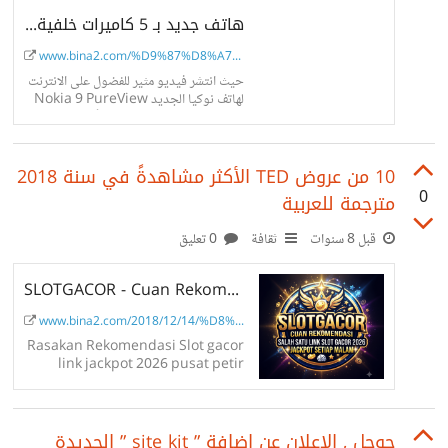
هاتف جديد بـ 5 كاميرات خلفية! , نوكيا Nokia 9 PureView 2019 - مجلة بناء...
www.bina2.com/%D9%87%D8%A7%D8%...
حيث انتشر فيديو مثير للفضول على الانترنت
لهاتف نوكيا الجديد Nokia 9 PureView
هاتف بـ5 كاميرات خلفية فضلاً عن كاميرا
أمامية بدقة 16 ميغا بيكسل .
10 من عروض TED الأكثر مشاهدةً في سنة 2018
0
مترجمة للعربية
قبل 8 سنوات
ثقافة
0 تعليق
SLOTGACOR - Cuan Rekomendasi salah satu Link Slot Gacor 2026 Jackpot Setiap...
www.bina2.com/2018/12/14/%D8%B...
Rasakan Rekomendasi Slot gacor
link jackpot 2026 pusat petir
x1000 dengan kemenangan
penuh di setiap malam
جوجل , الإعلان عن إضافة ” site kit ” الجديدة