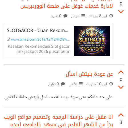
0
لادارة خدمات غوغل على منصة الووردبريس
قبل 8 سنوات
غوغل
0 تعليق
SLOTGACOR - Cuan Rekomendasi salah satu Link Slot Gacor 2026 Jackpot Setiap...
www.bina2.com/2018/12/12/%D8%A...
Rasakan Rekomendasi Slot gacor
link jackpot 2026 pusat petir
x1000 dengan kemenangan
penuh di setiap malam
عن عودة بليتش اسأل
0
قبل 10 سنوات
الأنمي
0 تعليق
على حد علمكم متى سوف يستانف مسلسل بليتش حلقات الانمي
انا مقبل على دراسة البرمجه وتصميم مواقع الويب
3
بدأ من الشهر القادم في معهد بالجامعه لمده