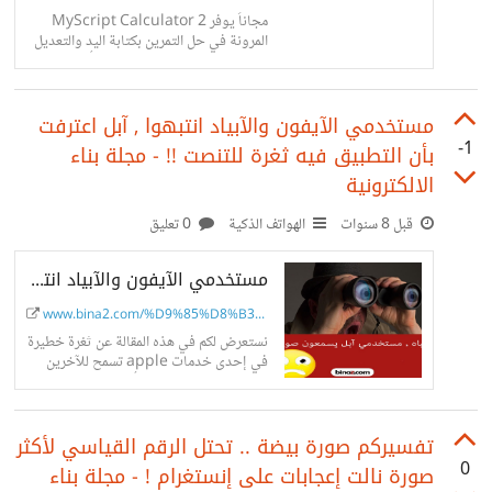
%D9%83%D8%A8%D8%B1/
مجاناً يوفر MyScript Calculator 2
المرونة في حل التمرين بكتابة اليد والتعديل
بسهولة على العمليات الحسابية كأنك تستخدم
الورقة والقلم وهو ما يوفره
مستخدمي الآيفون والآبياد انتبهوا , آبل اعترفت
-1
بأن التطبيق فيه ثغرة للتنصت !! - مجلة بناء
الالكترونية
قبل 8 سنوات
الهواتف الذكية
0 تعليق
مستخدمي الآيفون والآبياد انتبهوا , آبل اعترفت بأن التطبيق فيه ثغرة للتنصت !! - مجلة بناء الالكترونية
www.bina2.com/%D9%85%D8%B3%D8%...
نستعرض لكم في هذه المقالة عن ثغرة خطيرة
في إحدى خدمات apple تسمح للآخرين
بالتجسس عليكم وسماع أصواتكم , كما
نستعرض طريقة الخلاص من تلك...
تفسيركم صورة بيضة .. تحتل الرقم القياسي لأكثر
0
صورة نالت إعجابات على إنستغرام ! - مجلة بناء