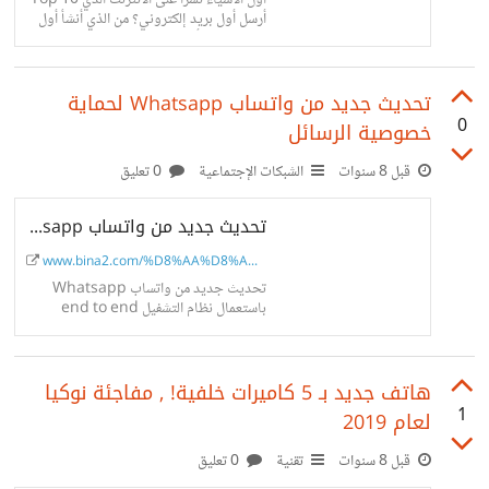
Top 10 أول الأشياء نشراً على الانترنت الذي
أرسل أول بريد إلكتروني؟ من الذي أنشأ أول
صفحة ويب أول حساب فيسبوك؟ ما الفيديو
الأول الذي...
تحديث جديد من واتساب Whatsapp لحماية
0
خصوصية الرسائل
قبل 8 سنوات
الشبكات الإجتماعية
0 تعليق
تحديث جديد من واتساب Whatsapp لحماية خصوصية الرسائل - مجلة بناء الالكترونية
www.bina2.com/%D8%AA%D8%AD%D8%...
تحديث جديد من واتساب Whatsapp
باستعمال نظام التشفيل end to end
الشهير للرسائل تطلق تحديثات جديدة لتذهب
بعيداً في مجال حماية خصوصية مستخدميها
هاتف جديد بـ 5 كاميرات خلفية! , مفاجئة نوكيا
1
لعام 2019
قبل 8 سنوات
تقنية
0 تعليق