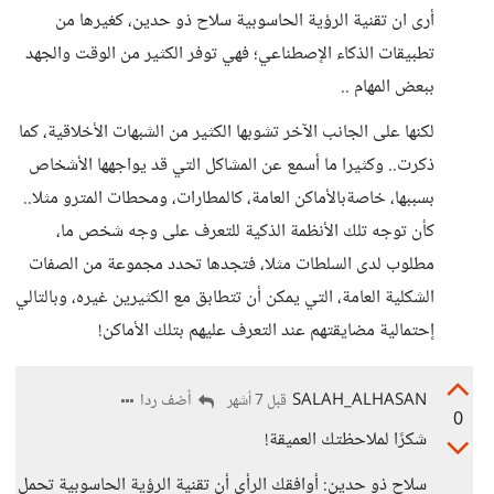
أرى ان تقنية الرؤية الحاسوبية سلاح ذو حدين، كغيرها من
تطبيقات الذكاء الإصطناعي؛ فهي توفر الكثير من الوقت والجهد
ببعض المهام ..
لكنها على الجانب الآخر تشوبها الكثير من الشبهات الأخلاقية، كما
ذكرت.. وكثيرا ما أسمع عن المشاكل التي قد يواجهها الأشخاص
بسببها، خاصةبالأماكن العامة، كالمطارات، ومحطات المترو مثلا..
كأن توجه تلك الأنظمة الذكية للتعرف على وجه شخص ما،
مطلوب لدى السلطات مثلا، فتجدها تحدد مجموعة من الصفات
الشكلية العامة، التي يمكن أن تتطابق مع الكثيرين غيره، وبالتالي
إحتمالية مضايقتهم عند التعرف عليهم بتلك الأماكن!
SALAH_ALHASAN
أضف ردا
قبل 7 أشهر
0
شكرًا لملاحظتك العميقة!
سلاح ذو حدين: أوافقك الرأي أن تقنية الرؤية الحاسوبية تحمل