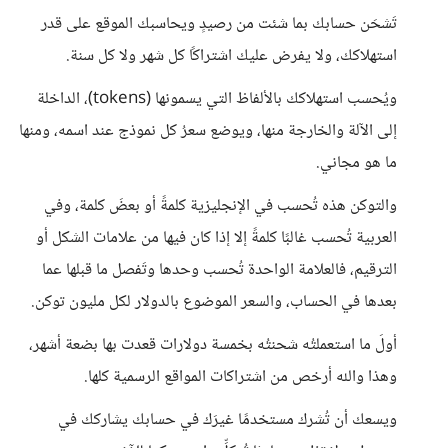
تَشحَن حسابك بما شئت من رصيدٍ ويحاسبك الموقع على قدر
استهلاكك، ولا يفرض عليك اشتراكًا كل شهر ولا كل سنة.
ويُحسب استهلاكك بالألفاظ التي يسمونها (tokens)، الداخلة
إلى الآلة والخارجة منها، ويوضع سعرُ كل نموذج عند اسمه، ومنها
ما هو مجاني.
والتوكن هذه تُحسب في الإنجليزية كلمةً أو بعضَ كلمة، وفي
العربية تُحسب غالبًا كلمةً إلا إذا كان فيها من علامات الشكل أو
الترقيم، فالعلامة الواحدة تُحسب وحدها وتَفصل ما قبلها عما
بعدها في الحساب، والسعر الموضوع بالدولار لكل مليون توكن.
أولَ ما استعملتُه شحنتُه بخمسة دولارات قعدت بها بضعة أشهر،
وهذا والله أرخص من اشتراكات المواقع الرسمية كلها.
ويسعك أن تُشرك مستخدمًا غيرَك في حسابك يشاركك في