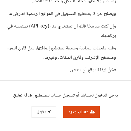
رصيدك، ولا تظهر محادثاتُ كلِّ واحد منكما للآخر.
ويصلح لمن لا يستطيع التسجيل في المواقع الرسمية لعارضٍ ما.
وإن كنت مبرمجًا فلك أن تستخرج منه (API key) تستعمله في
برنامجك.
وفيه ملحقات مجانية ومَبيعة تستطيع إضافتها، مثل قارئ الصور
ومتصفح الإنترنت وقارئ الملفات، وغيرها.
فحُقَّ لهذا الموقع أن ينتشر.
يرجى الدخول لحسابك أو تسجيل حساب لتستطيع إضافة تعليق
حساب جديد
دخول