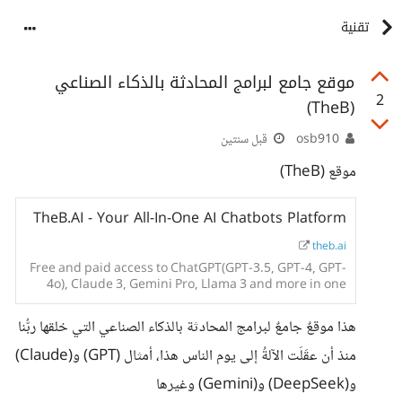
تقنية
موقع جامع لبرامج المحادثة بالذكاء الصناعي
2
(TheB)
osb910
قبل سنتين
موقع (TheB)
TheB.AI - Your All-In-One AI Chatbots Platform
theb.ai
Free and paid access to ChatGPT(GPT-3.5, GPT-4, GPT-
4o), Claude 3, Gemini Pro, Llama 3 and more in one
place.
هذا موقعٌ جامعٌ لبرامج المحادثة بالذكاء الصناعي التي خلقها ربُّنا
منذ أن عقَلَت الآلةُ إلى يوم الناس هذا، أمثال (GPT) و(Claude)
و(DeepSeek) و(Gemini) وغيرها