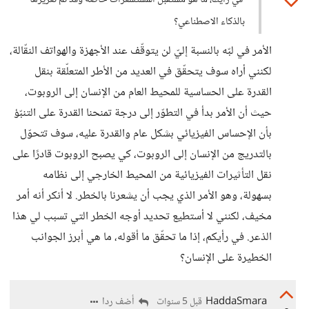
في رأيك، ما هو مستقبل المستشعرات خاصة وقد تم تعزيزها
بالذكاء الاصطناعي؟
الأمر في لبّه بالنسبة إليّ لن يتوقّف عند الأجهزة والهواتف النقّالة،
لكنني أراه سوف يتحقّق في العديد من الأطر المتعلّقة بنقل
القدرة على الحساسية للمحيط العام من الإنسان إلى الروبوت،
حيث أن الأمر بدأ في التطوّر إلى درجة تمنحنا القدرة على التنبّؤ
بأن الإحساس الفيزيائي بشكل عام والقدرة عليه، سوف تتحوّل
بالتدريج من الإنسان إلى الروبوت، كي يصبح الروبوت قادرًا على
نقل التأثيرات الفيزيائية من المحيط الخارجي إلى نظامه
بسهولة، وهو الأمر الذي يجب أن يشعرنا بالخطر. لا أنكر أنه أمر
مخيف، لكنني لا أستطيع تحديد أوجه الخطر التي تسبب لي هذا
الذعر. في رأيكم، إذا ما تحقّق ما أقوله، ما هي أبرز الجوانب
الخطيرة على الإنسان؟
HaddaSmara
أضف ردا
قبل 5 سنوات