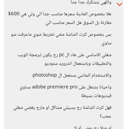
واللهي بتشكرك جدا جدا
هلا بخصوص المادية سعرها مناسب جدا الي ولي هي 600$
مقارنة بل السوق هل السعر مناسب الي
بس بخصوص كرت الشاشة مخي تخربط شوي ماعرفت شو
ساوي
شغلي الاساسي على هاد ال pc رح يكون لبرمجة الويب
والتطبيقات وباستعمال اندرويد ستوديو
والاستخدام الجانبي بستعمل ال photoshop
واحيانا بشتغل على adobe premiere pro بساوي
فيديوهات بسيطة
فهل كرت الشاشة رح يسببلي مشاكل او مارح يقضي شغلي
عجب؟
او مثلا رح يمشي او لا