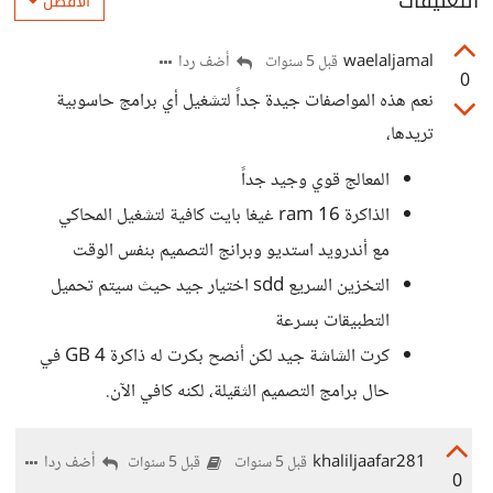
التعليقات
الأفضل
waelaljamal
أضف ردا
قبل 5 سنوات
0
نعم هذه المواصفات جيدة جداً لتشغيل أي برامج حاسوبية
تريدها،
المعالج قوي وجيد جداً
الذاكرة ram 16 غيغا بايت كافية لتشغيل المحاكي
مع أندرويد استديو وبرانج التصميم بنفس الوقت
التخزين السريع sdd اختيار جيد حيث سيتم تحميل
التطبيقات بسرعة
كرت الشاشة جيد لكن أنصح بكرت له ذاكرة 4 GB في
حال برامج التصميم الثقيلة، لكنه كافي الآن.
khaliljaafar281
أضف ردا
قبل 5 سنوات
قبل 5 سنوات
0