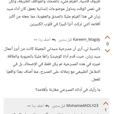
ظروف قاسية، الفيلم مليء بالضحك والمواقف الطريفة، ولكن
في نفس الوقت يتناول موضوعات إنسانية بعمق، كان أداء سيد
زيان في هذا الفيلم مليئًا بالصدق والعفوية، مما جعله من أكثر
أفلامه التي تركت أثرًا كبيرًا في قلوب الكثيرين.
Kareem_Magdy
أضف ردا
قبل سنتين
0
بالنسبة لي، أرى أن مسرحية سيدتي الجميلة كانت من أبرز أعمال
سيد زيان، حيث قدم أداءً كوميديًا رائعًا مليئًا بالحيوية والطاقة.
تميزه في هذه المسرحية لم يكن فقط في الإضحاك، بل في
التفاعل الطبيعي مع زملائه على المسرح، مما أضاف بعدًا واقعيًا
للعمل.
ما رأيك في أدائه المسرحي مقارنة بأفلامه؟
MohamedADLY23
أضف ردا
قبل سنتين
1