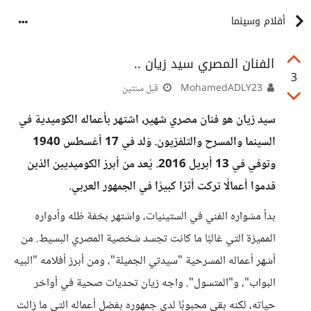
أفلام وسينما
الفنان المصري سيد زيان ..
3
MohamedADLY23
قبل سنتين
سيد زيان هو فنان مصري شهير، اشتهر بأعماله الكوميدية في
السينما والمسرح والتلفزيون. وُلد في 17 أغسطس 1940
وتوفي في 13 أبريل 2016. يُعد من أبرز الكوميديين الذين
قدموا أعمالًا تركت أثرًا كبيرًا في الجمهور العربي.
بدأ مشواره الفني في الستينيات، واشتهر بخفة ظله وأدواره
المميزة التي غالبًا ما كانت تجسد شخصية المصري البسيط. من
أشهر أعماله المسرحية "سيدتي الجميلة"، ومن أبرز أفلامه "البيه
البواب"، و"المتسول". واجه زيان تحديات صحية في أواخر
حياته، لكنه بقي محبوبًا لدى جمهوره بفضل أعماله التي ما زالت