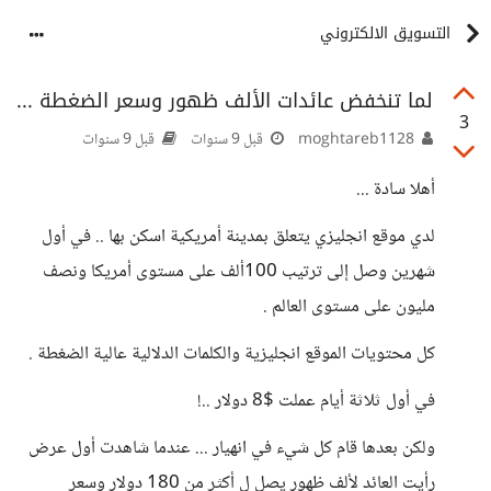
التسويق الالكتروني
لما تنخفض عائدات الألف ظهور وسعر الضغطة ...
3
moghtareb1128
قبل 9 سنوات
قبل 9 سنوات
أهلا سادة ...
لدي موقع انجليزي يتعلق بمدينة أمريكية اسكن بها .. في أول
شهرين وصل إلى ترتيب 100ألف على مستوى أمريكا ونصف
مليون على مستوى العالم .
كل محتويات الموقع انجليزية والكلمات الدلالية عالية الضغطة .
في أول ثلاثة أيام عملت $8 دولار ..!
ولكن بعدها قام كل شيء في انهيار ... عندما شاهدت أول عرض
رأيت العائد لألف ظهور يصل ل أكثر من 180 دولار وسعر