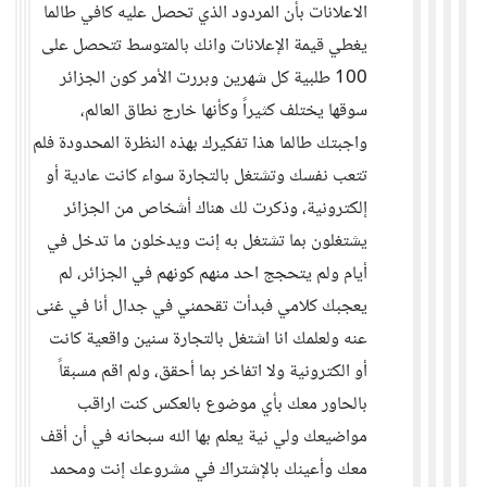
الاعلانات بأن المردود الذي تحصل عليه كافي طالما
يغطي قيمة الإعلانات وانك بالمتوسط تتحصل على
100 طلبية كل شهرين وبررت الأمر كون الجزائر
سوقها يختلف كثيراً وكأنها خارج نطاق العالم،
واجبتك طالما هذا تفكيرك بهذه النظرة المحدودة فلم
تتعب نفسك وتشتغل بالتجارة سواء كانت عادية أو
إلكترونية، وذكرت لك هناك أشخاص من الجزائر
يشتغلون بما تشتغل به إنت ويدخلون ما تدخل في
أيام ولم يتحجج احد منهم كونهم في الجزائر، لم
يعجبك كلامي فبدأت تقحمني في جدال أنا في غنى
عنه ولعلمك انا اشتغل بالتجارة سنين واقعية كانت
أو الكترونية ولا اتفاخر بما أحقق، ولم اقم مسبقاً
بالحاور معك بأي موضوع بالعكس كنت اراقب
مواضيعك ولي نية يعلم بها الله سبحانه في أن أقف
معك وأعينك بالإشتراك في مشروعك إنت ومحمد