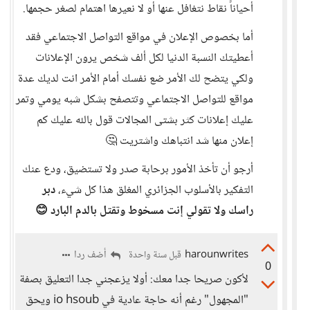
أحياناً نقاط نتغافل عنها أو لا نعيرها اهتمام لصغر حجمها.
أما بخصوص الإعلان في مواقع التواصل الاجتماعي فقد
أعطيتك النسبة الدنيا لكل ألف شخص يرون الإعلانات
ولكي يتضح لك الأمر ضع نفسك أمام الأمر انت لديك عدة
مواقع للتواصل الاجتماعي وتتصفح بشكل شبه يومي وتمر
عليك إعلانات كثر بشتى المجالات قول بالله عليك كم
إعلان منها شد انتباهك واشتريت 🤔
أرجو أن تأخذ الأمور برحابة صدر ولا تستضيق، ودع عنك
التفكير بالأسلوب الجزائري المغلق هذا كل شيء،
دبر
راسك ولا تقولي إنت مسخوط وتقتل بالدم البارد 😊
harounwrites
أضف ردا
قبل سنة واحدة
0
لأكون صريحا جدا معك: أولا يزعجني جدا التعليق بصفة
"المجهول" رغم أنه حاجة عادية في io hsoub ويحق