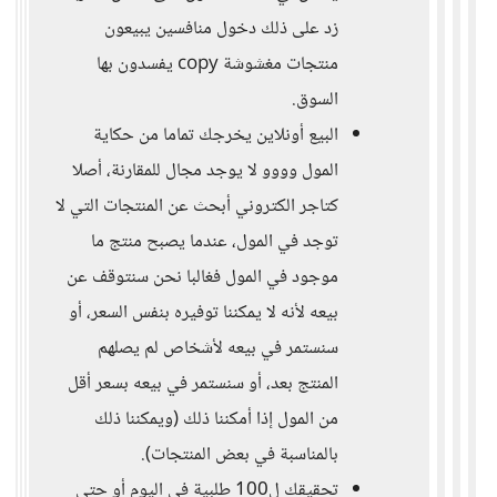
زد على ذلك دخول منافسين يبيعون
منتجات مغشوشة copy يفسدون بها
السوق.
البيع أونلاين يخرجك تماما من حكاية
المول وووو لا يوجد مجال للمقارنة، أصلا
كتاجر الكتروني أبحث عن المنتجات التي لا
توجد في المول، عندما يصبح منتج ما
موجود في المول فغالبا نحن سنتوقف عن
بيعه لأنه لا يمكننا توفيره بنفس السعر، أو
سنستمر في بيعه لأشخاص لم يصلهم
المنتج بعد، أو سنستمر في بيعه بسعر أقل
من المول إذا أمكننا ذلك (ويمكننا ذلك
بالمناسبة في بعض المنتجات).
تحقيقك ل100 طلبية في اليوم أو حتى