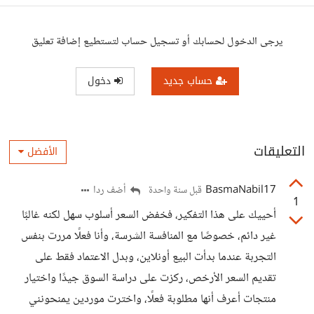
يرجى الدخول لحسابك أو تسجيل حساب لتستطيع إضافة تعليق
حساب جديد
دخول
التعليقات
الأفضل
BasmaNabil17
أضف ردا
قبل سنة واحدة
1
أحييك على هذا التفكير، فخفض السعر أسلوب سهل لكنه غالبًا
غير دائم، خصوصًا مع المنافسة الشرسة، وأنا فعلًا مررت بنفس
التجربة عندما بدأت البيع أونلاين، وبدل الاعتماد فقط على
تقديم السعر الأرخص، ركزت على دراسة السوق جيدًا واختيار
منتجات أعرف أنها مطلوبة فعلًا، واخترت موردين يمنحونني