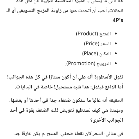
هنا تأتي ما يسمى بـ
الميزة التنافسية
لتجيبنا عن مثل هذه
الحالات، أحب أن أتحدث عنها
من زاوية المزيج التسويقي أو الـ
:
4P's
المنتج (Product)
السعر (Price)
المكان (Place)
الترويج (Promotion).
تقول الأسطورة أنه علي أن أكون ممتازا في كل هذه الجوانب!
أما الواقع فيقول: هذا شبه مستحيل! خاصة في البدايات.
الحقيقة أنه
غالبا ما سنكون ضعفاء جدا في أحدها أو بعضها
،
ومهمتنا هي
كيف نستطيع تعويض ذلك الضعف بقوة في أحد
الجوانب الأخرى؟
في مثالي: السعر كان نقطة ضعفي، المنتج لم يكن خارقا جدا