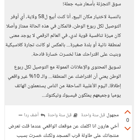
سوق التجزئة بأسعار شبه جملة!
بالنسبة لاختيار مكان البيع، أنا كنت أبيع ل58 ولاية، أي أوفر
التوصيل لكل ربوع الوطن، فالمكان في هذه الحالة ممتاز وأصلا
كان ميزة تنافسية قوية لدي، في العالم الرقمي لا يوجد معنى
لمنطقة نائية أو بلدة صغيرة... بالعكس لو كانت تجارة كلاسيكية
وبنيت على اقتراحك هذا لخسرت خسارة فادحة.
تسويق المحتوى والإعلانات الممولة مع التوصيل لكل ربوع
الوطن يعني أن افتراضك عن المنطقة... والـ 10% غير واقعي
إطلاقا، اليوم الأغلبية الساحقة من الناس يستعملون الهاتف
يوميا وجميعهم يملكون فيسبوك وتيكتوك...
مجهول
أضف ردا
قبل سنة واحدة
قبل سنة واحدة
0
أخي هارون انا اكلمك عن موقعك الواقعي عندما قلت تعرض
منتجاتك على طاولة قرب المسجد ولكنك خسرت بسبب