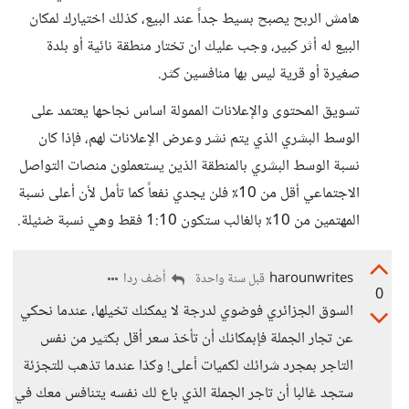
هامش الربح يصبح بسيط جداً عند البيع، كذلك اختيارك لمكان
البيع له أثر كبير، وجب عليك ان تختار منطقة نائية أو بلدة
صغيرة أو قرية ليس بها منافسين كثر.
تسويق المحتوى والإعلانات الممولة اساس نجاحها يعتمد على
الوسط البشري الذي يتم نشر وعرض الإعلانات لهم، فإذا كان
نسبة الوسط البشري بالمنطقة الذين يستعملون منصات التواصل
الاجتماعي أقل من 10٪ فلن يجدي نفعاً كما تأمل لأن أعلى نسبة
المهتمين من 10٪ بالغالب ستكون 1:10 فقط وهي نسبة ضئيلة.
harounwrites
أضف ردا
قبل سنة واحدة
0
السوق الجزائري فوضوي لدرجة لا يمكنك تخيلها، عندما نحكي
عن تجار الجملة فإبمكانك أن تأخذ سعر أقل بكثير من نفس
التاجر بمجرد شرائك لكميات أعلى! وكذا عندما تذهب للتجزئة
ستجد غالبا أن تاجر الجملة الذي باع لك نفسه يتنافس معك في