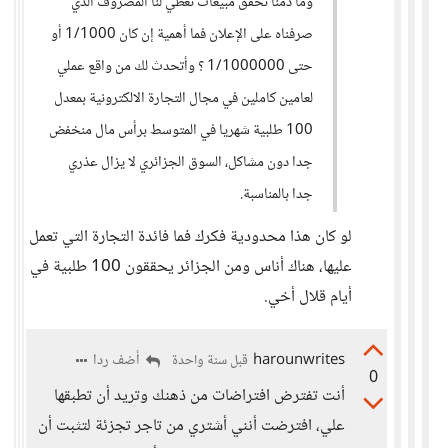
وما دمنا نحقق مبيعات تغطي لنا المصروف الذي
صرفناه على الإعلان فما أهمية إن كان 1/1000 أو
حتى 1/1000000 ؟ وأتحدث لك من واقع عملي
لعامين كاملين في مجال التجارة الالكترونية بمعدل
100 طلبية شهريا في المتوسط برأس مال منخفض
جدا دون مشاكل، السوق الجزائري لا يزال عذري
جدا بالمناسبة.
لو كان هذا محدودية فكرك فما فائدة التجارة التي تعمل
عليها، هناك أناس ومن الجزائر يحققون 100 طلبية في
أيام قلال أخي.
harounwrites
أضف ردا
قبل سنة واحدة
0
أنت تفترض افتراضات من ذهنك وتريد أن تطبقها
علي، افترضت أنني أشتري من تاجر تجزئة لتثبت أن