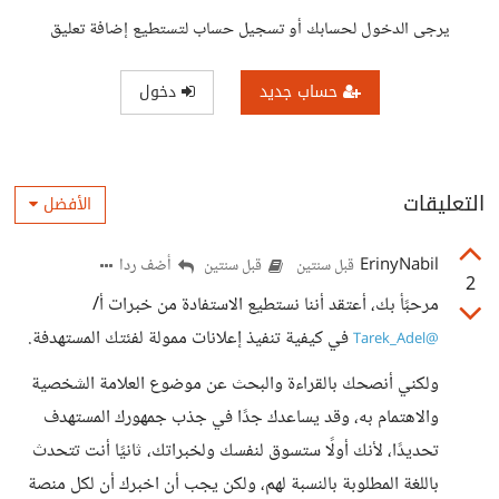
يرجى الدخول لحسابك أو تسجيل حساب لتستطيع إضافة تعليق
حساب جديد
دخول
التعليقات
الأفضل
ErinyNabil
أضف ردا
قبل سنتين
قبل سنتين
2
مرحبًأ بك، أعتقد أننا نستطيع الاستفادة من خبرات أ/
في كيفية تنفيذ إعلانات ممولة لفئتك المستهدفة.
@Tarek_Adel
ولكني أنصحك بالقراءة والبحث عن موضوع العلامة الشخصية
والاهتمام به، وقد يساعدك جدًا في جذب جمهورك المستهدف
تحديدًا، لأنك أولًا ستسوق لنفسك ولخبراتك، ثانيًا أنت تتحدث
باللغة المطلوبة بالنسبة لهم، ولكن يجب أن اخبرك أن لكل منصة