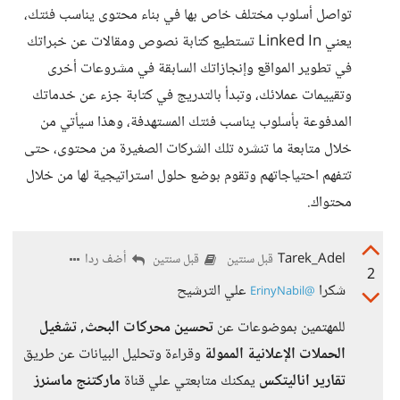
تواصل أسلوب مختلف خاص بها في بناء محتوى يناسب فئتك،
يعني Linked In تستطيع كتابة نصوص ومقالات عن خبراتك
في تطوير المواقع وإنجازاتك السابقة في مشروعات أخرى
وتقييمات عملائك، وتبدأ بالتدريج في كتابة جزء عن خدماتك
المدفوعة بأسلوب يناسب فئتك المستهدفة، وهذا سيأتي من
خلال متابعة ما تنشره تلك الشركات الصغيرة من محتوى، حتى
تتفهم احتياجاتهم وتقوم بوضع حلول استراتيجية لها من خلال
محتواك.
Tarek_Adel
أضف ردا
قبل سنتين
قبل سنتين
2
شكرا
علي الترشيح
@ErinyNabil
للمهتمين بموضوعات عن
تحسين محركات البحث
,
تشغيل
الحملات الإعلانية الممولة
وقراءة وتحليل البيانات عن طريق
تقارير اناليتكس
يمكنك متابعتي علي قناة
ماركتنج ماسنرز