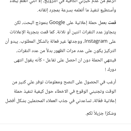
الرغم من عدم خبرتي الكافية في الترويج، إلا أنني أتعلم ببطء
وأستطيع تنفيذ ما أتعلمه بسرعة بمجرد إتقانه.
قمت
بعمل حملة إعلانية على Google بنموذج البحث، لكن
يتجاوز عدد النقرات اثنين أو ثلاثة. كما قمت بتجربة الإعلانات
على Instagram، ووجدتها غير فعالة بالشكل المطلوب. يبدو أن
التركيز يكون على عدد مرات الظهور بدلاً من عدد النقرات،
فينتهي الحملة دون ان احصل على تفاعل - كأنه يقول انتهى
دورك !
أرغب في الحصول على النصح ومعلومات توفر علي كثير من
الوقت وتجنبني الوقوع في الاخطاء حول كيفية تنفيذ حملة
إعلانية فعّالة، تساعدني في جذب العملاء المحتملين بشكل أفضل
وشكرًا جزيلاً لكم.