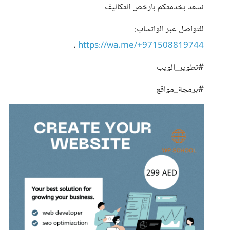
نسعد بخدمتكم بارخص التكاليف
للتواصل عبر الواتساب:
.
https://wa.me/+971508819744
#تطوير_الويب
#برمجة_مواقع