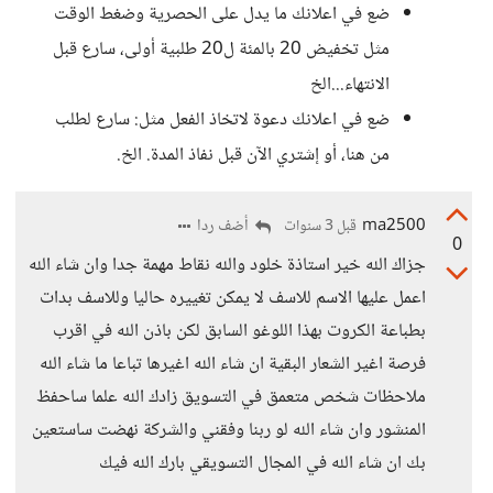
ضع في اعلانك ما يدل على الحصرية وضغط الوقت
مثل تخفيض 20 بالمئة ل20 طلبية أولى، سارع قبل
الانتهاء...الخ
ضع في اعلانك دعوة لاتخاذ الفعل مثل: سارع لطلب
من هنا، أو إشتري الآن قبل نفاذ المدة. الخ.
ma2500
أضف ردا
قبل 3 سنوات
0
جزاك الله خير استاذة خلود والله نقاط مهمة جدا وان شاء الله
اعمل عليها الاسم للاسف لا يمكن تغييره حاليا وللاسف بدات
بطباعة الكروت بهذا اللوغو السابق لكن باذن الله في اقرب
فرصة اغير الشعار البقية ان شاء الله اغيرها تباعا ما شاء الله
ملاحظات شخص متعمق في التسويق زادك الله علما ساحفظ
المنشور وان شاء الله لو ربنا وفقني والشركة نهضت ساستعين
بك ان شاء الله في المجال التسويقي بارك الله فيك