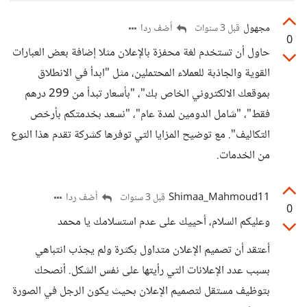
مجهول
أضف ردا
قبل 3 سنوات
0
حاول أن تستخدم لغة محفزة بالإعلان مثلا إضافة بعض العبارات
القوية والجاذبة للعملاء المحتملين، مثل "ابدأ في الانطلاق
بموقعك الالكتروني الخاص بك"، "بأسعار تبدأ من 299 درهم
فقط"، "شامل الدومين لمدة عام"، "نسعد بخدمتكم بأرخص
التكاليف". مع توضيح المزايا التي توفرها كشركة تقدم هذا النوع
من الخدمات.
Shimaa_Mahmoud11
أضف ردا
قبل 3 سنوات
0
وعليكم السلام، أحييك على عدم استسلامك يا محمد
أعتقد أن تصميم الإعلان متداول بكثرة ولم يجذب انتباهي
بسبب عدد الإعلانات التي رأيتها على نفس الشكل. أنصحك
بتوظيف مستقل لتصميم الإعلان بحيث يكون الرجل في الصورة