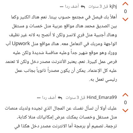
kjhj
أضف ردا
قبل 3 سنوات
0
أهلاً بك فيصل في مجتمع حسوب بيننا. نعم هناك الكثير وكما
بين الصديق محمد هناك مواقع عربية مثل خمسات و مستقل
وهناك أجنبية مثل فري لانسر ولكن لا أنصح به لانه غير نظيف
الواجهة ومربك في التعامل معه. هناك مواقع مثل Upwork آب
وورك وهو موقع شهير جداً وعليه منافسة شديدة ولكن عليه
فرص عمل كبيرة. نعم، يعتبر الأنترنت مصدر دخل ولكن لا تعتمد
عليه كل الإعتماد. يمكن أن يكون مصدراً ثانوياً بجانب عمل
رئيسي تعمل به.
Hind_Emara99
أضف ردا
قبل 3 سنوات
0
عليك أولا أن تسأل نفسك عن المجال الذي تجيده ولديك منصات
مثل مستقل وخمسات يمكنك عرض إمكانياتك مثلا كتابة،
ترجمة، تصميم أو برمجة أما الانترنت مصدر دخل هكذا في