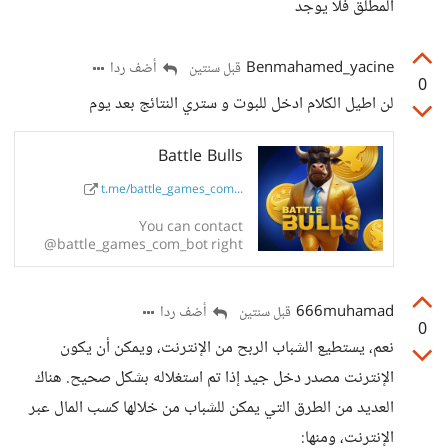
المطلق فلا يوجد
Benmahamed_yacine
أضف ردا
قبل سنتين
0
لن اطيل الكلام ادخل للبوت و ستري النتائج بعد يوم
Battle Bulls
t.me/battle_games_com...
You can contact
@battle_games_com_bot right
away.
666muhamad
أضف ردا
قبل سنتين
0
نعم، يستطيع الشباب الربح من الإنترنت، ويمكن أن يكون
الإنترنت مصدر دخل جيد إذا تم استغلاله بشكل صحيح. هناك
العديد من الطرق التي يمكن للشباب من خلالها كسب المال عبر
الإنترنت، ومنها: