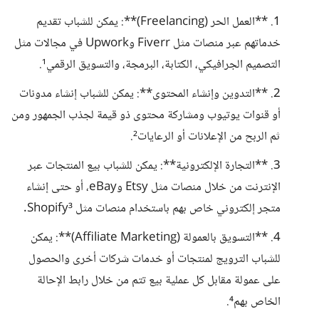
1. **العمل الحر (Freelancing)**: يمكن للشباب تقديم
خدماتهم عبر منصات مثل Fiverr وUpwork في مجالات مثل
التصميم الجرافيكي، الكتابة، البرمجة، والتسويق الرقمي¹.
2. **التدوين وإنشاء المحتوى**: يمكن للشباب إنشاء مدونات
أو قنوات يوتيوب ومشاركة محتوى ذو قيمة لجذب الجمهور ومن
ثم الربح من الإعلانات أو الرعايات².
3. **التجارة الإلكترونية**: يمكن للشباب بيع المنتجات عبر
الإنترنت من خلال منصات مثل Etsy وeBay، أو حتى إنشاء
متجر إلكتروني خاص بهم باستخدام منصات مثل Shopify³.
4. **التسويق بالعمولة (Affiliate Marketing)**: يمكن
للشباب الترويج لمنتجات أو خدمات شركات أخرى والحصول
على عمولة مقابل كل عملية بيع تتم من خلال رابط الإحالة
الخاص بهم⁴.