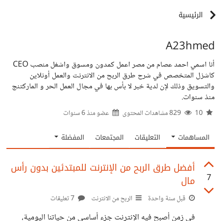
الرئيسية
A23hmed
أنا اسمي احمد عصام من مصر اعمل كمدون ومسوق واشغل منصب CEO
كاشزل المتخصص في شرح طرق الربح من الانترنت والعمل أونلاين
والتسويق وذلك لإن لدية خبر لا بأس بها في مجال العمل الحر و الماركتنج
منذ سنوات.
10
829 مشاهدات المحتوى
عضو منذ
6 سنوات
المساهمات
التعليقات
المجتمعات
المفضلة
أفضل طرق الربح من الإنترنت للمبتدئين بدون رأس
7
مال
قبل سنة واحدة
الربح من الانترنت
7 تعليقات
في زمن أصبح فيه الإنترنت جزء أساسي من حياتنا اليومية،