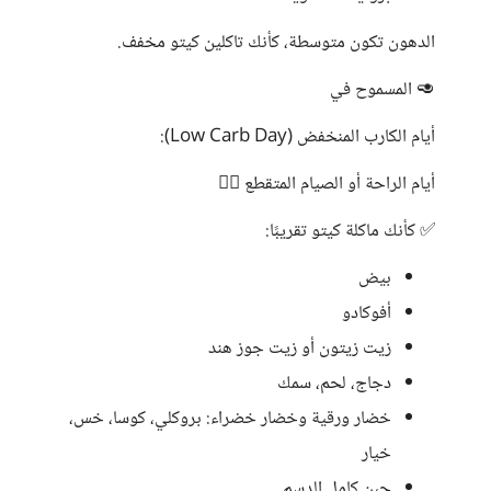
الدهون تكون متوسطة، كأنك تاكلين كيتو مخفف.
🥑 المسموح في
أيام الكارب المنخفض (Low Carb Day):
أيام الراحة أو الصيام المتقطع 🧘‍♀️
✅ كأنك ماكلة كيتو تقريبًا:
بيض
أفوكادو
زيت زيتون أو زيت جوز هند
دجاج، لحم، سمك
خضار ورقية وخضار خضراء: بروكلي، كوسا، خس،
خيار
جبن كامل الدسم