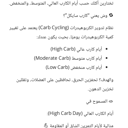
تختارين أكلك حسب أيام الكارب العالي، المتوسط، والمنخفض.
🔁 وش يعني “كارب سايكل”؟
نظام تدوير الكربوهيدرات (Carb Cycling) يعتمد على تغيير
كمية الكربوهيدرات يوميًا، بحيث يكون عندك:
أيام كارب عالي (High Carb)
أيام كارب متوسط (Moderate Carb)
أيام كارب منخفض (Low Carb)
والهدف؟ تحفزين الحرق، تحافظين على العضلات، وتقللين
تخزين الدهون.
🥗 المسموح في
أيام الكارب العالي (High Carb Day):
مثالية لأيام التمرين الشاق أو المقاومة 💪