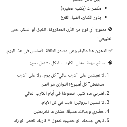
مكسرات (بكمية صغيرة)
بذور الكتان، الشيا، القرع
🚫 ممنوع: أي نوع من الأرز، المعكرونة، الخبز، أو السكر، حتى
الطبيعي!
✅ الدهون هنا عالية، وهي مصدر الطاقة الأساسي في هذا اليوم.
🧠 نصائح مهمة عشان الكارب سايكل يشتغل صح:
لا تعيشين على “كارب عالي” كل يوم، ولا على “كارب
منخفض” كل أسبوع! التوازن هو السر.
اشربي ماء كثير، خصوصًا في أيام الكارب العالي.
لا تنسين البروتين! ثابت في كل الأيام.
حضّري وجباتك مسبقًا، عشان ما تخربطين.
تابعي جسمك: لو حسيتِ خمول = كاربك ناقص. لو زاد