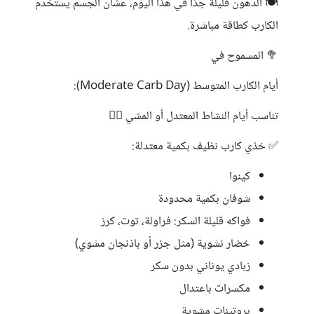
🍽 الدهون قليلة جدًا في هذا اليوم، عشان الجسم يستخدم
الكارب كطاقة مباشرة.
🥦 المسموح في
أيام الكارب المتوسط (Moderate Carb Day):
تناسب أيام النشاط المعتدل أو المشي 🚶‍♀️
✅ خذي كارب نظيف بكمية معتدلة:
كينوا
شوفان بكمية محدودة
فواكه قليلة السكر: فراولة، توت، كرز
خضار نشوية (مثل جزر أو باذنجان مشوي)
زبادي يوناني بدون سكر
مكسرات باعتدال
بروتينات مشوية