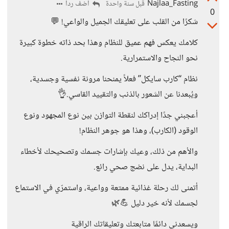
Najlaa_Fasting
أضف ردا
قبل سنة واحدة
0
شكرًا من القلب على تعليقك الجميل والواعي! 💬
كلامك يعكس فهم عميق للنظام وهذا بحد ذاته خطوة كبيرة
نحو النجاح والاستمرارية.
نظام “كارب سايكل” فعلاً يمنحنا مرونة نفسية وجسدية،
ويُبعدنا عن الشعور بالذنب والتقييد القاسي.👌
أعجبني جدًا إدراكك لنقطة التوازن بين نوع المجهود ونوع
الوقود (الكارب)، وهذا هو جوهر النظام!
والأهم من ذلك، وعيك بإشارات جسمك وتصحيحك لأخطاء
البداية، يدل على نضج صحي رائع.
أتمنى لك رحلة غذائية ممتعة وواعية، واستمرّي في الاستماع
لجسمك لأنه خير دليل 💪🌿
ويسعدني دائمًا متابعتك وتعليقاتك الراقية