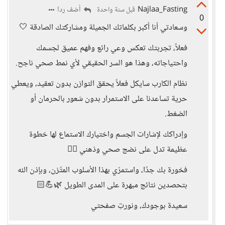
Najlaa_Fasting
أضف ردا
قبل سنة واحدة
0
وسعادتي أنا أكبر بكلماتك الجميلة ومشاركتك الصادقة 🤍
فعلاً، تجربتك تعكس وعي رائع وفهم عميق لجسمك
واحتياجاته، وهذا هو السر الحقيقي لأي نمط صحي ناجح.
نظام الكارب سايكل فعلاً يحقق التوازن بدون تعقيد، ويعطي
حرية تساعدنا على الاستمرار بدون شعور بالحرمان أو
الضغط.
وإدراكك لإشارات الجسم واختيارك الاستماع لها خطوة
عظيمة تدل على نضج صحي وذهني 👌🏻
فخورة بك جدًا، واستمرّي بهذا الأسلوب المتّزن، وبإذن الله
بتحصدين نتائج مبهرة على المدى الطويل 🌿💪🏻
سعيدة بوجودك، ونورتِ صفحتي