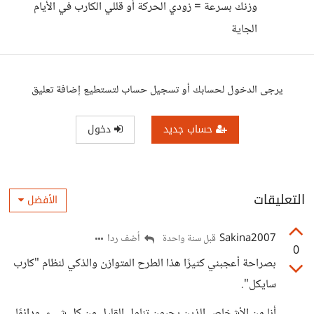
وزنك بسرعة = زودي الحركة أو قللي الكارب في الأيام
الجاية
يرجى الدخول لحسابك أو تسجيل حساب لتستطيع إضافة تعليق
حساب جديد
دخول
التعليقات
الأفضل
Sakina2007
أضف ردا
قبل سنة واحدة
0
بصراحة أعجبني كثيرًا هذا الطرح المتوازن والذكي لنظام "كارب
سايكل".
أنا من الأشخاص الذين يحبون تناول القليل من كل شيء، ودائمًا