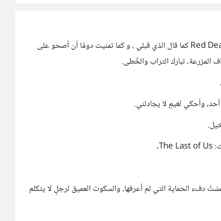
لو خُيّرت أن أعيش يومًا في لعبة… لقلت Red Dead Redemption كما قال الذي قبلي ، و كما تمنيت دومًا أن أصحو على
المزرعة، تبارك التراب والخُطى.
أحد، وأحكي لغيمٍ لا يجادلني.
خيل.
Th.
شتُ دفء الحماية التي لم أعرفها، والسكوت العميق لرجلٍ لا يتكلم