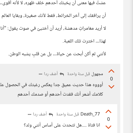
عشتُ فيها معنى أن يخبئك أحدهم خلف ظهره، لا لأنه أقوى… 
أن يرافقك إلى آخر الخرائط، فقط لأنك صغيرة، وبقايا العالم ل
لا أريد مغامراتٍ مدهشة، أريد أن أختبئ في صوت يقول: "أنا ه
لهذا… اخترت تلك اللعبة.
لأنني لم أكن أبحث عن حياة… بل عن قلبٍ يشبه الوطن.
مجهول
أضف ردا
قبل سنة واحدة
0
أوووه هذا حديث عميق جدا يعكس رغبتك في الحصول على الأ
كلامك أشعر أنك فقدت أحدهم أو صدمك أحدهم
Death_77
أضف ردا
قبل سنة واحدة
0
انا فتاة ....هل تتحدث على أساس أنني ولد؟