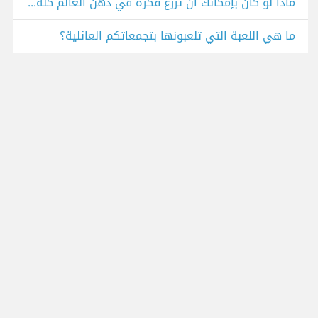
ماذا لو كان بإمكانك أن تزرع فكرة في ذهن العالم كله، ما هي الفكرة التي ستختارها؟
ما هي اللعبة التي تلعبونها بتجمعاتكم العائلية؟