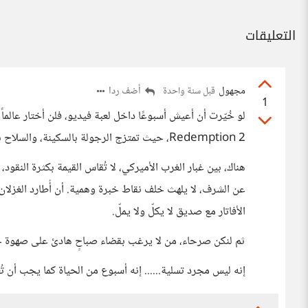
التعليقات
مجهول
أضف ردا
قبل سنة واحدة
1
Redemption 2، حيث تمتزج الرجولة بالسكينة، والسلاح بالفلسفة.
هناك، بين غبار الغرب الأميركي، لا تُقاس القيمة بكثرة النقود
عن الشرف، لا يلهث خلف نقاط خبرة وهمية. أن أُطارد الغزلان
الأفاتار مع صديق لا يكلّ ولا يملّ.
ثم لنكن صرحاء، من لا يرغب بقضاء صباحٍ هادئ على صهوة حص
إنه ليس مجرد تسلية...... إنه أسبوع من الحياة كما يجب أن ت