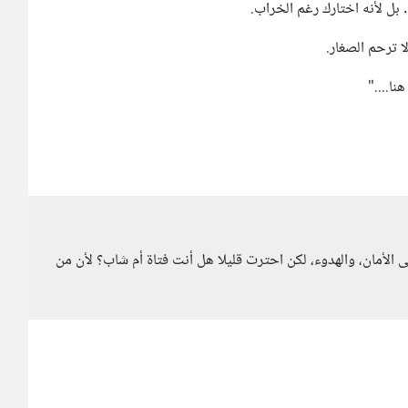
بل لأنه اختارك رغم الخراب.
ا ترحم الصغار.
نا...."
مان، والهدوء، لكن احترت قليلا هل أنت فتاة أم شاب؟ لأن من