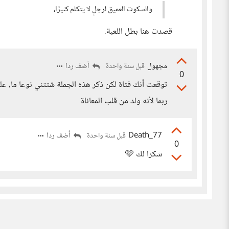
والسكوت العميق لرجلٍ لا يتكلم كثيرًا،
قصدت هنا بطل اللعبة.
مجهول
أضف ردا
قبل سنة واحدة
0
توقعت أنك فتاة لكن ذكر هذه الجملة شتتني نوعا ما، ع
ربما لأنه ولد من قلب المعاناة
Death_77
أضف ردا
قبل سنة واحدة
0
شكرا لك 🩷