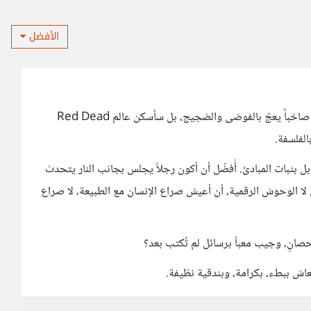
الأفضل
لو خُيّرت أن أعيش أسبوعًا داخل لعبة فيديو، فلن أختار عالماً صاخباً يعجّ بالفوضى والضجيج، بل سأسكن عالم Red Dead
، بل بثبات المبادئ. أُفضّل أن أكون رجلاً يجلس بجانب النار يتحدث
 لا الوحوش الرقمية، أن أعيش صراع الإنسان مع الطبيعة، لا صراع
انٍ، وجيب معبأ برسائل لم تُكتب بعد؟
ُعاش ببطء، بكرامة، وبندقية نظيفة.