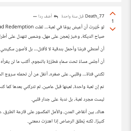
Death_77
أضف ردا
قبل سنة واحدة
1
صياح الديكة، وخبز يُعجن على مهل، وشمسٍ تتهدل على أطراف 
أن أمتطي فرسًا وأحمل بندقية لا لأقتل… بل لأصون سكينتي.
أن أجلس مساءً تحت سماءٍ مُطرّزة بالنجوم، أكتب ما لن يقرأه 
لكنني فتاة… وقلبي، على صغره، أثقل من أن تحمله سروج ال
ثم إن لعبة واحدة، لعبتها قبل عامين، لم تتركني بعدها كما كنت: e Last of Us
ليست مجرد لعبة، بل ندبة على جدار قلبي.
هناك، بين أنقاض المدن، والأمل المكسور على قارعة الطرق، ع
كثيرًا، لكنه يُطلق الرصاص إذا اهتزت دمعتي.