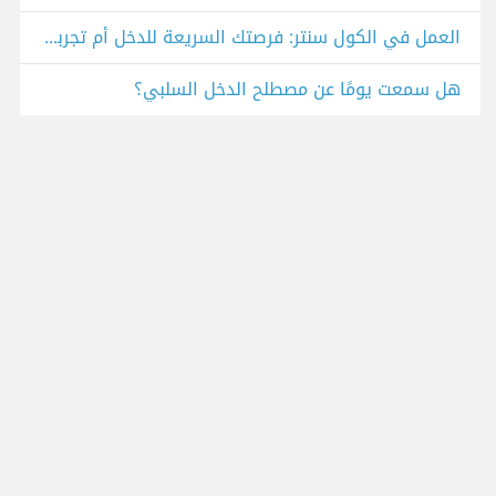
العمل في الكول سنتر: فرصتك السريعة للدخل أم تجربة مرهقة؟
هل سمعت يومًا عن مصطلح الدخل السلبي؟