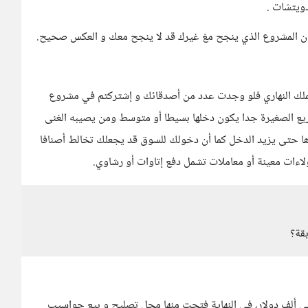
ويتشات .
 ان المشروع الذي ينجح مغ غيرك قد لا ينجح معك و العكس صحيح.
ى عملك النهاري فلو وجدت عدد من أصدقائك و إشتركتم في مشروع
ع الصغيرة جدا يكون دخلها بسيطا أو متوسط ومن يصيبه الغنى
وها حتى يزيد الدخل كما أن دخولك للسوق قد يجعلك تخالط أصنافا
ءات معينة أو معاملات تشمل دفع إتاوات أو رشاوي.
قة؟
تجارب سابقة .أذكر رحلة تحويل 20 دولار إلى ألف دولار، في النهاية فتحت منها محل تصليح و بيع حواسيب