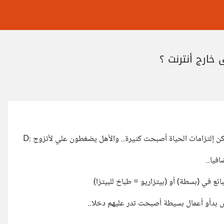
خارج أنترنت ؟
كن إلتزامات الحياة أصبحت كثيرة.. والأهل يضغطون علي لأتزوج :D
فيا..
ئع في (بسطة) أو (بيتزاريو = طباخ للبيتزا)
بدأو أعمال بسيطة أصبحت تدر عليهم دخلا..