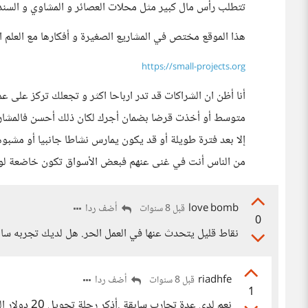
تتطلب رأس مال كبير مثل محلات العصائر و المشاوي و السند
هذا الموقع مختص في المشاريع الصغيرة و أفكارها مع العلم
https://small-projects.org
أنا أظن ان الشراكات قد تدر ارباحا اكثر و تجعلك تركز عل
متوسط أو أخذت قرضا بضمان أجرك لكان ذلك أحسن فالمشاري
إلا بعد فترة طويلة أو قد يكون يمارس نشاطا جانبيا أو مشب
من الناس أنت في غنى عنهم فبعض الأسواق تكون خاضعة لولا
love bomb
أضف ردا
قبل 8 سنوات
0
نقاط قليل يتحدث عنها في العمل الحر. هل لديك تجربه ساب
riadhfe
أضف ردا
قبل 8 سنوات
1
نعم لدي عدة 