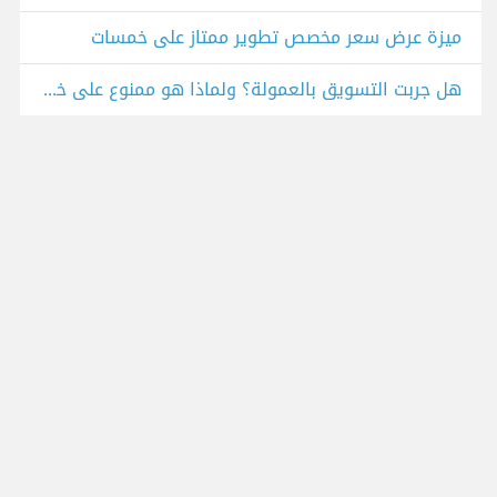
ميزة عرض سعر مخصص تطوير ممتاز على خمسات
هل جربت التسويق بالعمولة؟ ولماذا هو ممنوع على خمسات؟