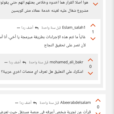
هوا اصلا القرار هما اخدوه وخلاص بعتلهم انهم حتي يقولو
مشروع شغال عليه لغيته خدمة عملاء مش كويسين
Eslam_salah1
أضف ردا
قبل سنة واحدة
1
غالباً ما تتم هذه الإجراءات بطريقة مبرمجة يا أخي، أنا 
لأن تصر على تحقيق النجاح
mohamed_ali_bakr
أضف ردا
قبل سنة واحدة
0
اشكرك علي التعليق هل تعرف اي منصات اخري عربية؟
Abeerabdelsalam
أضف ردا
قبل سنة واحدة
0
قرأت عن تجربة شخص أعرفه في منصة مستقل حيث تعرض ل