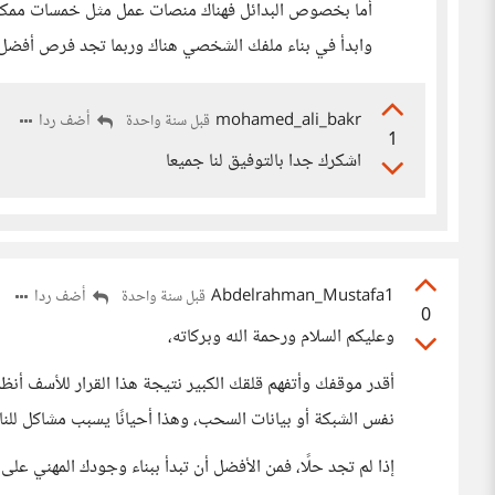
أما بخصوص البدائل فهناك منصات عمل مثل خمسات ممكن
وابدأ في بناء ملفك الشخصي هناك وربما تجد فرص أفضل
mohamed_ali_bakr
أضف ردا
قبل سنة واحدة
1
اشكرك جدا بالتوفيق لنا جميعا
Abdelrahman_Mustafa1
أضف ردا
قبل سنة واحدة
0
وعليكم السلام ورحمة الله وبركاته،
أقدر موقفك وأتفهم قلقك الكبير نتيجة هذا القرار للأسف أنظمة
نفس الشبكة أو بيانات السحب، وهذا أحيانًا يسبب مشاكل للناس
إذا لم تجد حلًا، فمن الأفضل أن تبدأ ببناء وجودك المهني ع