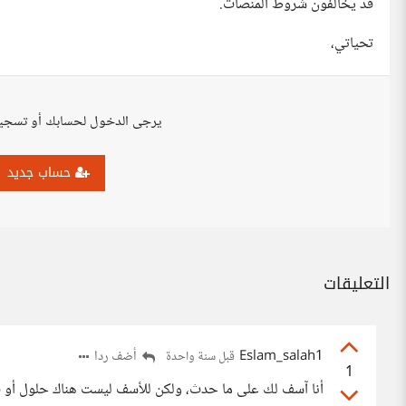
قد يخالفون شروط المنصات.
تحياتي،
يرجى الدخول لحسابك أو تسجي
حساب جديد
التعليقات
Eslam_salah1
أضف ردا
قبل سنة واحدة
1
أنا آسف لك على ما حدث، ولكن للأسف ليست هناك حلول أو 