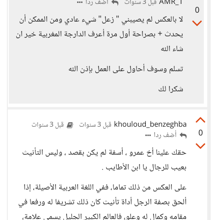
AMR_1
أضف ردا
قبل 3 سنوات
0
لا بالعكس لم يصيبني " زعل" شيء عادي ومن الممكن أن
يحدث + بصراحة أول مرة أعرف الدارجة المغربية خير ان
شاء الله
تسلم وسوف أحاول على العمل بإذن الله
شكرا لك
khouloud_benzeghba
قبل 3 سنوات
قبل 3 سنوات
0
أضف ردا
حقك علينا أخ عمرو ، أسفة لم يكن بقصد ، وليس التأنيث
بعيب للرجال يا ابن الأطايب .
على العكس من ذلك تماما، ففي اللغة العربية الأصيلة، إذا
ألحق بصفة الرجل أداة تأنيث كان ذلك تشريفا له ورفعا في
مقامه وكمال له وعلو، فالعالم الكبير الجليل يسمى علامة،