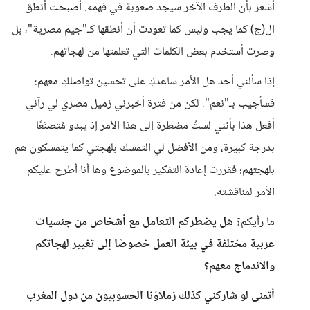
أشعر بأن الطرف الآخر سيجد صعوبة في فهمه. أصبحت أنطق
ال(ج) كما يجب وليس كما تعودت أن أنطقها كـ"جيم مصرية"، بل
وصرت أستخدم بعض الكلمات التي تعلمتها من لهجاتهم.
إذا سألني أحد هل الأمر ساعدكِ على تحسين تواصلكِ معهم؛
فسأجيب بـ"نعم". لكن من فترة أخبرني زميل مصري لي رآني
أفعل هذا بأنني لستُ مضطرة إلى هذا الأمر إذ يبدو مُتصنَعًا
بدرجة كبيرة، ومن الأفضل لي التمسك بلهجتي كما يتمسكون هم
بلهجتهم؛ فقررت إعادة التفكير بالموضوع وها أنا أطرح عليكم
الأمر لمناقشته.
ما رأيكم؟
هل يضطركم التعامل مع أشخاص من جنسيات
عربية مختلفة في بيئة العمل خصوصًا إلى تغيير لهجاتكم
والاندماج معهم؟
أتمنى لو شاركني كذلك زملاؤنا الحسوبيون من دول المغرب