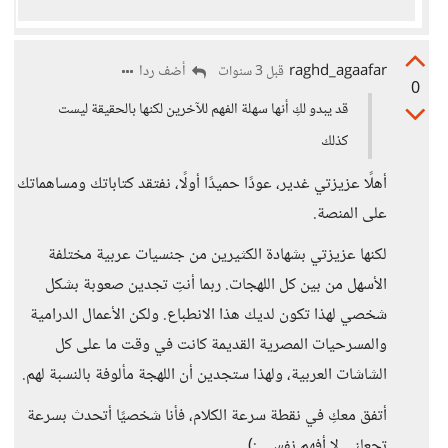
raghd_agaafar
أضف ردا
قبل 3 سنوات
0
قد يبدو لكِ أنها سهلة الفهم للآخرين لكنها بالحقيقة ليست
كذلك
أهلًا عزيزتي غدير، عودًا حميدًا أولًا، نفتقد كتاباتك ومساهماتك
على المنصة.
لكنها عزيزتي بشهادة الكثيرين من جنسيات عربية مختلفة
الأسهل من بين كل اللهجات. ربما أنتِ تجدين صعوبة بشكل
شخصي لهذا تكون لديك هذا الانطباع. ولكن الأعمال الدرامية
والمسرحيات المصرية القديمة كانت في وقت ما على كل
الشاشات العربية، ولهذا ستجدين أن اللهجة مألوفة بالنسبة لهم.
أتفق معكِ في نقطة سرعة الكلام، فأنا شخصيًا أتحدث بسرعة
تجعلني لا أفهم نفسي :)