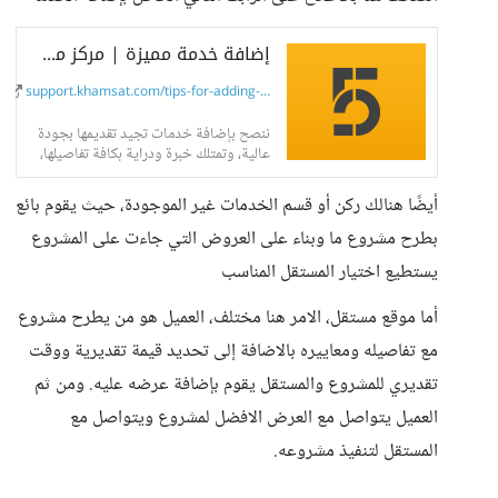
إضافة خدمة مميزة | مركز مساعدة خمسات
support.khamsat.com/tips-for-adding-...
ننصح بإضافة خدمات تجيد تقديمها بجودة
عالية، وتمتلك خبرة ودراية بكافة تفاصيلها،
هذا يؤدي للحصول على مزيد من المبيعات
والتقييمات العالية.ابدأ بإضافة خدماتك
أيضًا هنالك ركن أو قسم الخدمات غير الموجودة، حيث يقوم بائع
كالتالي:توجه إلى...
بطرح مشروع ما وبناء على العروض التي جاءت على المشروع
يستطيع اختيار المستقل المناسب
أما موقع مستقل، الامر هنا مختلف، العميل هو من يطرح مشروع
مع تفاصيله ومعاييره بالاضافة إلى تحديد قيمة تقديرية ووقت
تقديري للمشروع والمستقل يقوم بإضافة عرضه عليه. ومن ثم
العميل يتواصل مع العرض الافضل لمشروع ويتواصل مع
المستقل لتنفيذ مشروعه.