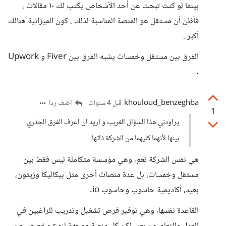
بينما لو كنت تبحث عن أحد الأشخاص يكتب لك ١٠ مقالات ،
فأظن أن مستقل هو المنصة المناسبة لذلك ، كون الميزانية هنالك
أكبر .
الفرق بين مستقل وخمسات يشبه الفرق بين Fiver و Upwork
.
khouloud_benzeghba
أضف ردا
قبل 4 سنوات
1
يراودني هذا السؤال الغريب و اريد ان اعرف الفرق الجذري
بينها لأنهما كليهما من الشركة ذاتها
هي نفس الشركة نعم، وهي مؤسسة متكاملة ليس فقط بين
مستقل وخمسات، بل عدة منصات أخرى مثل بيكاليكا وزيتون،
بعيد، أكاديمية حاسوب وحاسوب io.
القاعدة نفسها، وهي توفير فرص تشغيل وتدريب للراغبين في