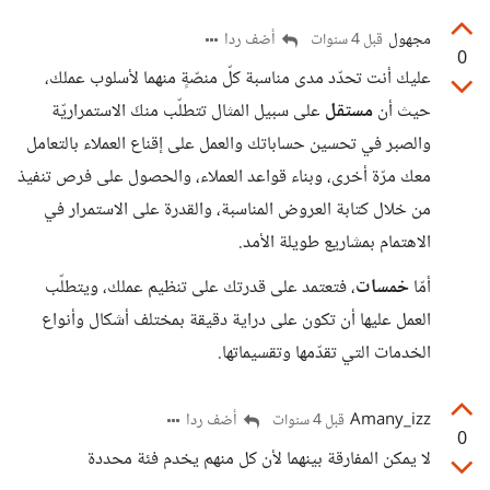
مجهول
أضف ردا
قبل 4 سنوات
0
عليك أنت تحدّد مدى مناسبة كلّ منصّةٍ منهما لأسلوب عملك،
حيث أن
مستقل
على سبيل المثال تتطلّب منكَ الاستمراريّة
والصبر في تحسين حساباتك والعمل على إقناع العملاء بالتعامل
معك مرّة أخرى، وبناء قواعد العملاء، والحصول على فرص تنفيذ
من خلال كتابة العروض المناسبة، والقدرة على الاستمرار في
الاهتمام بمشاريع طويلة الأمد.
أمّا
خمسات
، فتعتمد على قدرتك على تنظيم عملك، ويتطلّب
العمل عليها أن تكون على دراية دقيقة بمختلف أشكال وأنواع
الخدمات التي تقدّمها وتقسيماتها.
Amany_izz
أضف ردا
قبل 4 سنوات
0
لا يمكن المفارقة بينهما لأن كل منهم يخدم فئة محددة