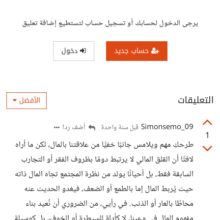
يرجى الدخول لحسابك أو تسجيل حساب لتستطيع إضافة تعليق
حساب جديد
دخول
التعليقات
الأفضل
Simonsemo_09
أضف ردا
قبل سنة واحدة
1
طرحكِ مهم ويلامس جانبًا خفيًّا من علاقتنا بالمال، لكن ما أراه
لافتًا أن القلق المالي لا يرتبط دومًا بظروف الفقر أو التجارب
السابقة فقط، بل أحيانًا يولد من نظرة المجتمع تجاه المال ذاته
حيث يُربط المال إما بالطمع أو الضعف، فيغدو الحديث عنه
محاطًا بالعار أو الذنب. في رأيي، من الضروري أن نُعيد بناء
مفهوم المال في وعينا، لا كأداة للسيطرة أو الخوف، بل كوسيلة