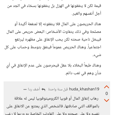
قيمة لكن لا ينفقونها في الهزل بل ينفقونها بسخاء في الجد من
أجل أنفسهم والغير.
هناك الحريصون على المال فلا ينفقونه إلا لمنفعة أكيدة أو
مصلحة وفي ذلك يتفاوت الأشخاص: البعض حريص على المال
فيبخل ناحية صحته لكن يحب الإنفاق على مظهره ليرتفع
اجتماعياً. وهناك الحريص عموماً فينفق بتوسط وحساب على كل
شيء.
وهناك طبعاً البخلاء بلا عقل فيحرصون على عدم الإنفاق في أي
شأن وهم في تعب دائم.
huda_khashan19
أضف ردا
قبل سنة واحدة
0
رهاب إنفاق المال أو فوبيا الكروميتوفوبيا ليس له علاقة
بالمواقف التي صادفتها، فالشخص الذي يمتتع عن الانفاق على
نفسه ولا على صحته ولا على الفاوتير الخاصة به وربما لا رغب