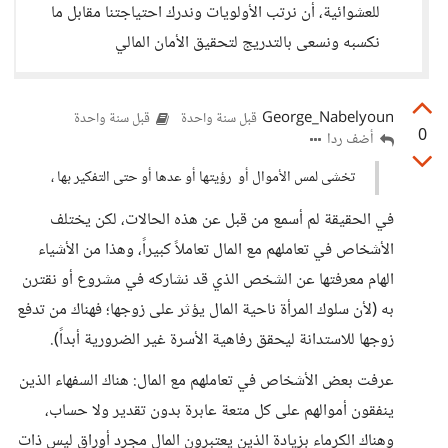
للعشوائية، أن نرتب الأولويات وندرك احتياجتنا مقابل ما
نكسبه ونسعى بالتدريج لتحقيق الأمان المالي
George_Nabelyoun
قبل سنة واحدة
قبل سنة واحدة
0
أضف ردا
تخشى لمس الأموال أو رؤيتها أو عدها أو حتى التفكير بها ،
في الحقيقة لم أسمع من قبل عن هذه الحالات، لكن يختلف
الأشخاص في تعاملهم مع المال تعاملاً كبيراً، وهذا من الأشياء
الهام معرفتها عن الشخص الذي قد نشاركه في مشروع أو نقترن
به (لأن سلوك المرأة ناحية المال يؤثر على زوجها؛ فهناك من تدفع
زوجها للاستدانة ليحقق رفاهية الأسرة غير الضرورية أبداً).
عرفت بعض الأشخاص في تعاملهم مع المال: هناك السفهاء الذين
ينفقون أموالهم على كل متعة عابرة بدون تقدير ولا حساب،
وهناك الكرماء بزيادة الذين يعتبرون المال مجرد أوراق ليس ذات