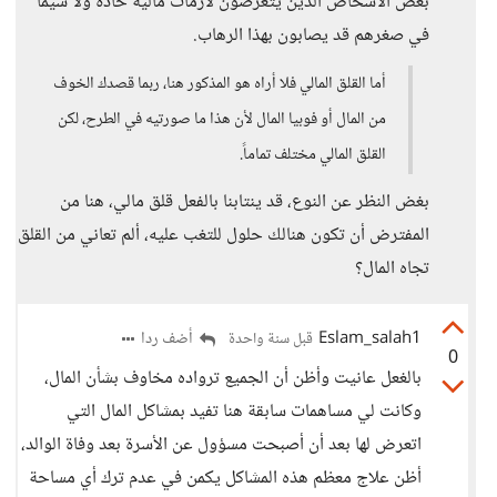
بعض الاشخاص الذين يتعرضون لازمات مالية حادة ولا سيما
في صغرهم قد يصابون بهذا الرهاب.
أما القلق المالي فلا أراه هو المذكور هنا، ربما قصدك الخوف
من المال أو فوبيا المال لأن هذا ما صورتيه في الطرح، لكن
القلق المالي مختلف تماماً.
بغض النظر عن النوع، قد ينتابنا بالفعل قلق مالي، هنا من
المفترض أن تكون هنالك حلول للتغب عليه، ألم تعاني من القلق
تجاه المال؟
Eslam_salah1
أضف ردا
قبل سنة واحدة
0
بالغعل عانيت وأظن أن الجميع ترواده مخاوف بشأن المال،
وكانت لي مساهمات سابقة هنا تفيد بمشاكل المال التي
اتعرض لها بعد أن أصبحت مسؤول عن الأسرة بعد وفاة الوالد،
أظن علاج معظم هذه المشاكل يكمن في عدم ترك أي مساحة