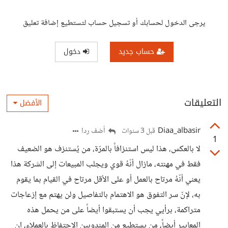
يرجى الدخول لحسابك أو تسجيل حساب لتستطيع إضافة تعليق
حساب جديد
دخول
التعليقات
الأفضل
Diaa_albasir
أضف ردا
قبل 3 سنوات
1
لا بالعكس، هذا ليس استنزافاً بالمرّة، من يُستنزف هو الضعيف
فقط في مهنته، مازال أنّهُ قوي ويجلب المبيعات إلى الشركة هذا
يعني أنّهُ مرتاح بالعمل أو على الأقل مرتاح في القيام بما يقوم
به، لإنّ سر التفوق هو الاهتمام بالتفاصيل ولن يهتم مع إزعاجات
متراكمة، برأيي يجب أن يستبقوا أيضاً على من يحمل هذه
المعايير أيضاً، من يستطيع من المندوبين الاحتفاظ بالعملاء، إن