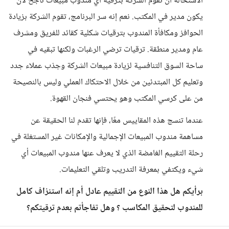
الاستحالة أن تقوم الشركة بترقية أي مندوب مبيعات ناجح لأن
يكون مدير في المكتب. نعم إنه سر البرنامج، تقوم الشركة بزيادة
الحوافز ومكافأة المندوب بترقيات شكلية كقائد للفريق ومشرف
عام ومدير منطقة. ترقيات ترضي الرغبات ولكنها تبقيه في
ساحة السوق التنافسية لزيادة مبيعات الشركة وجذب عملاء جدد
وتعليم كل المبتدئين من خلال الاحتكاك العملي وليس بالنصيحة
من على كرسي المكتب وهو يحتسي فنجان القهوة.
عندما تنسج هذه المقاييس معًا، فإنها تقدم لنا الحقيقة عن
مساهمة مندوب المبيعات الإجمالية والإمكانات غير المستغلة في
رحلة التقييم الغامضة الذي لا يعرف عنها مندوب المبيعات أي
شيء ويكتفي بمعرفة التدريب وتلقي التعليمات.
برأيكم هل هذا النوع من التقييم عادل أم إنه استنزاف كامل
للمندوب لتحقيق المكاسب ؟ وهل تفاجأتم بعدم ترقيتكم؟