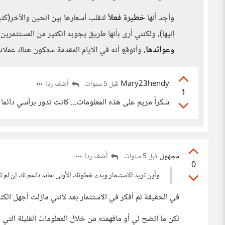
وأجد أنها
خطيرة فعلاً
لتقلب أسعارها بين الحين والآخر(كت
إليها)، ولكنني أرى بأنها طريق يجوبه الكثير من المستثم
وعوائدها
، وأتوقع أنه في الأيام المقدمة ستكون هناك عملا
Mary23hendy
أضف ردا
قبل 5 سنوات
1
شكراً مريم على هذه المعلومات... كانت تدور برأسي دائما
مجهول
أضف ردا
قبل 5 سنوات
0
وأين تريد الاستثمار وبدء خطوتك الأولى لعائد داعم لك إن لم ت
في الحقيقة لم أفكر في الاستثمار بعد لأنني مازلت أجهل الك
لكن ما اتضح لي أو مافهمته من خلال المعلومات القليلة الت