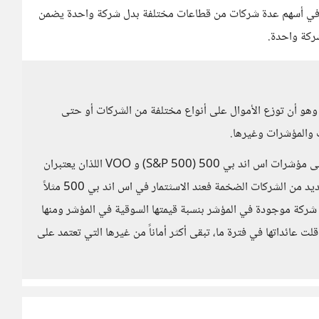
ثمار في أسهم عدة شركات من قطاعات مختلفة بدل شركة واحدة يضمن
ركة واحدة.
 وهو أن توزع الأموال على أنواع مختلفة من الشركات أو حتى
ت والمؤشرات وغيرها.
وبما أنكِ مبتدئة في هذا المجال أنصحكِ أن تتطلعي أكثر على مؤشرات اس اند بي 500 (S&P 500) و VOO اللذان يعتبران
أقل خطورة نسبياً، وما تفعله هذه المؤشرات هو أن تضم العديد من الشركات الضخمة فعند الاسثتمار في اس اند بي 500 مثلاً
وزع على كل شركة موجودة في المؤشر بنسبة قيمتها السوقية في المؤشر ومنها
 عائداتها في فترة ما، تبقى أكثر أماناً من غيرها التي تعتمد على