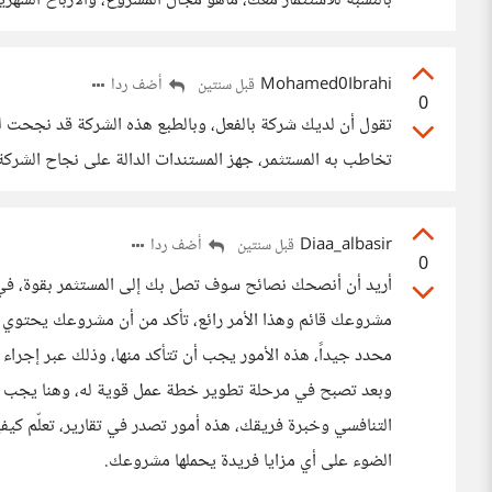
بالنسبة للاستثمار معك، ماهو مجال المشروع، والأرباح الشهر
Mohamed0Ibrahi
أضف ردا
قبل سنتين
0
تقول أن لديك شركة بالفعل، وبالطبع هذه الشركة قد نجحت لذ
تخاطب به المستثمر، جهز المستندات الدالة على نجاح الشركة 
Diaa_albasir
أضف ردا
قبل سنتين
0
أريد أن أنصحك نصائح سوف تصل بك إلى المستثمر بقوة، في
مشروعك قائم وهذا الأمر رائع، تأكد من أن مشروعك يحت
محدد جيداً، هذه الأمور يجب أن تتأكد منها، وذلك عبر إجراء
وبعد تصبح في مرحلة تطوير خطة عمل قوية له، وهنا يجب أن
التنافسي وخبرة فريقك، هذه أمور تصدر في تقارير، تعلّم كيف
الضوء على أي مزايا فريدة يحملها مشروعك.