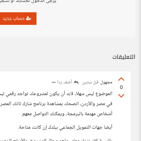
يرجى الدخول لحسابك أو تسجي
حساب جديد
التعليقات
مجهول
أضف ردا
قبل سنتين
0
الموضوع ليس سهلا، لابد أن يكون لمشروعك تواجد رقمي ليجذ
في مصر والأردن، انصحك بمشاهدة برنامج شارك تانك المصري
أشخاص مهتمة بالبرمجة، ويمكنك التواصل معهم.
أيضا جهات التمويل الجماعي ببلدك إن كانت متاحة.