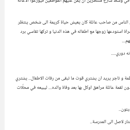
 في وسط شارع منتظرين ان يمنّ عليهم الموظفين فيوزعوا الاعانة
ين الناس من صاحب عائلة كان يعيش حياة كريمة الى شخص ينتظر
اة استودعها زوجها مع اطفاله في هذه الدنيا و تركها تقاسي برد
م...
ه دوري....
مة و تاجر يريد ان يشتري قوت ما تبقى من رفات الاطفال.. يشتري
ن لقمة عائلة مراهق اوكل بها بعد وفاة والده... ليبيعه في محلّات
يئون..
ار لاصل الى المدرسة..