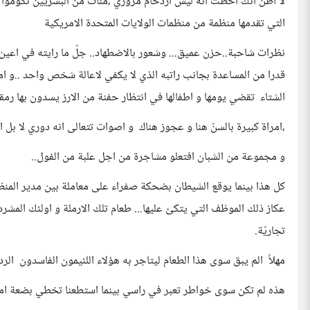
لا أظنّ انك اخطت انه ليس ازدحام مروريّ ،مئات من البشريين تكوموا
التي تقدمها منظمة من منظمات الولايات المتحدة الامريكية
نظرات شاحبة..حزن عميق... وشعور بالاضطهاد.. جلّ ما رايته في اع
قدرا من المساعدة بجانب راتبه الذي لا يكفي لاعالة شخص واحد ..و امر
الشتاء تقضي يومها و اطفالها في انتظار حفنة من الارز يسدون بها رمقه
،امراة كبيرة بالسنّ هنا و عجوز هناك و اصوات تتعالى انه دوري لا بل ان
و مجموعة من الشبان افتعلو مشاجرة من اجل علبة من الفول..
كل هذا بينما يوقع الشيطان بضحكة صفراء على معاملة بين مدير المنظ
عكاز ذلك الموظف التي يتكئ عليها... طعام تلك الارملة و اولئك المشردو
تجاريّة.
مهلاً الم يبق سوى هذا الطعام ليتاجر به هؤلاء اللئيمون الفاسدون الرد
هذه لم تكن سوى خواطر تعبر في راسي بينما استطعنا تخطي بضعة امت