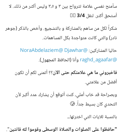
سأمنح نفسي علامة تترواح بين ٣ و ٣،٥ وليس أكثر من ذلك. لا
أستحق أكثر. لنقل
3/4
🙆‍♀️
شكراً لكل من ساهم بالمشاركة و بالتشجيع. وأخص بالذكر (جوهر
نادر) والتي كانت متواجدة بكل المساهمات.
حاليا المشاركين:
@Djawhar
@NoraAbdelaziem
@raghd_agaafar
وأنا (الحافظ المجهول).
فاخبروني ما هي علامتكم حتى الآن
؟؟ أتمنى لكم أن تكون
أفضل من علامتي.
وبصراحة قد خاب أملي، كنت أتوقع أن يشارك عدد أكبر لأن
التحدي كان بسيط جداً. 🥲
بالنسبة للايات التي اخترتها،،
"حافظوا على الصلوات والصلاة الوسطى وقوموا لله قانتين
".