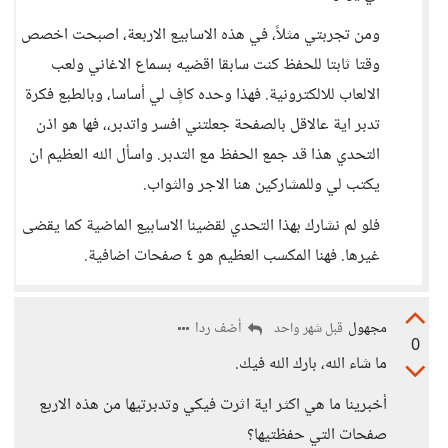
ومن تجربتي مثلاً، في هذه الاسابيع الاربعة، اصبحت اخصص
وقتا ثابتا للحفظ كنت سابقا اقضيه بسماع الاغاني ولعب
الالعاب للالكترونية. فهذا وحده كافٍ لي أساسا، وبالطبع فكرة
تدبر اية عالاقل بالصفحة جعلتني افسر واتدبر،، فها هو اذن
التحدي هذا قد جمع الحفظ مع التدبر. واسأل الله العظيم ان
يكتب لي وللمشاركين هنا الاجر والثواب.
فلو لم نشارك بهذا التحدي لقضينا الاسابيع الماضية كما يقضى
غيرها. فهنا المكسب العظيم هو ٤ صفحات اضافية.
مجهول
أضف ردا
قبل شهر واحد
0
ما شاء الله، بارك الله فيك.
أخبرينا ما هي اكثر اية اثرت فيكي وتدبرتيها من هذه الاربع
صفحات التي حفظتيها؟