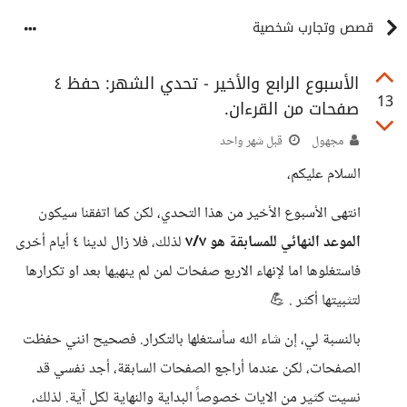
قصص وتجارب شخصية
الأسبوع الرابع والأخير - تحدي الشهر: حفظ ٤
13
صفحات من القرءان.
مجهول
قبل شهر واحد
السلام عليكم،
انتهى الأسبوع الأخير من هذا التحدي، لكن كما اتفقنا سيكون
الموعد النهائي للمسابقة هو ٧/٧
لذلك، فلا زال لدينا ٤ أيام أخرى
فاستغلوها اما لإنهاء الاربع صفحات لمن لم ينهيها بعد او تكرارها
لتثبيتها أكثر . 💪
بالنسبة لي، إن شاء الله سأستغلها بالتكرار. فصحيح انني حفظت
الصفحات، لكن عندما أراجع الصفحات السابقة، أجد نفسي قد
نسيت كثير من الايات خصوصاً البداية والنهاية لكل آية. لذلك،