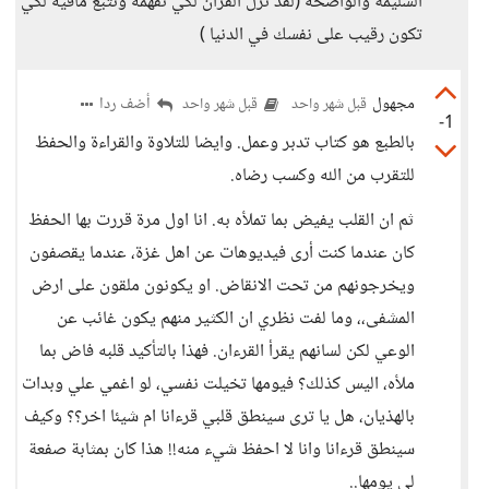
السليمة والواضحه (لقد نزل القران لكي تفهمه وتتبع مافيه لكي
تكون رقيب على نفسك في الدنيا )
مجهول
أضف ردا
قبل شهر واحد
قبل شهر واحد
-1
بالطبع هو كتاب تدبر وعمل. وايضا للتلاوة والقراءة والحفظ
للتقرب من الله وكسب رضاه.
ثم ان القلب يفيض بما تملأه به. انا اول مرة قررت بها الحفظ
كان عندما كنت أرى فيديوهات عن اهل غزة، عندما يقصفون
ويخرجونهم من تحت الانقاض. او يكونون ملقون على ارض
المشفى،، وما لفت نظري ان الكثير منهم يكون غائب عن
الوعي لكن لسانهم يقرأ القرءان. فهذا بالتأكيد قلبه فاض بما
ملأه، اليس كذلك؟ فيومها تخيلت نفسي، لو اغمي علي وبدات
بالهذيان، هل يا ترى سينطق قلبي قرءانا ام شيئا اخر؟؟ وكيف
سينطق قرءانا وانا لا احفظ شيء منه!! هذا كان بمثابة صفعة
لي يومها..