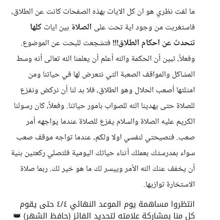
ما لفت نظري هو ان كل الايات بهذه الصفحات كانت عن الطلاق،
فاستغربت من وجود اية تحث على
الصلاة
بين ايات
كلها
تتحدث عن احكام الطلاق!!!
فتشجعت للبحث عن الموضوع.
وفعلاً، تبين أن الحكمة والله أعلم أن يعلمنا الله تعالى أنه وسط
المشاكل والمواقف الصعبة التي نتعرض لها في حياتنا ومن
امثلتها أصعب الحلال وهو الطلاق، فلا بد لنا أن نركض ونفزع
للصلاة حتى يهدينا الله للصواب بامور حياتنا. وفعلاً، كان رسولنا
الكريم عليه الصلاة والسلام يفزع للصلاة عندما يواجهه أمر
صعب. فنصيحتي لنفسي اولا ولكم، عندما تواجه موقف صعب
سواء بمدرستك بعملك أثناء حياتك اليومية فلتصلي ركعتين بنية
أن يخفف عنك الله الأمر وييسر لك ما هو خير لك. ربما صلاة
الاستخارة توازيها.
انتظروا مساهمة يوم الموعد النهائي ٤/٤ حتى يقوم
كل منا بمشاركة علامته لتحديد الفائز (حافظ الشهر) 👑